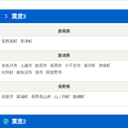
震度3
群馬県
長野原町
草津町
新潟県
糸魚川市
上越市
妙高市
長岡市
小千谷市
湯沢町
津南町
刈羽村
南魚沼市
燕市
阿賀野市
長野県
須坂市
坂城町
長野高山村
山ノ内町
飯綱町
震度2