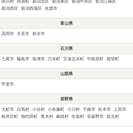
関川村
阿賀町
新潟北区
新潟東区
新潟中央区
新潟江南区
新潟西区
新潟西蒲区
佐渡市
富山県
高岡市
氷見市
射水市
石川県
七尾市
輪島市
珠洲市
穴水町
宝達志水町
中能登町
能登町
山梨県
甲斐市
長野県
大町市
白馬村
小谷村
小布施町
小川村
千曲市
松本市
上田市
軽井沢町
御代田町
青木村
麻績村
生坂村
安曇野市
筑北村