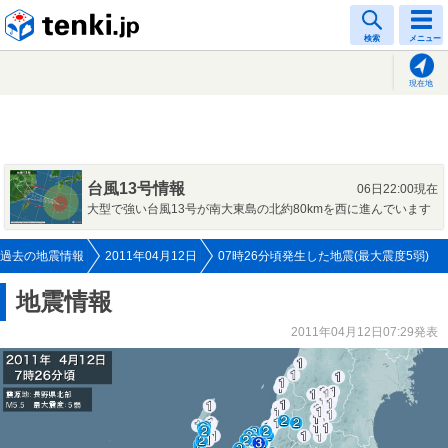
tenki.jp
検索
メニュー
現在地
台風13号情報
06日22:00現在
大型で強い台風13号が南大東島の北約80kmを西に進んでいます
過去の地震情報
2011年04月12日
07時26分頃発生した地震(最大震度5弱)
地震情報
2011年04月12日07:29発表