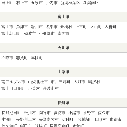
田上町
村上市
五泉市
胎内市
新潟秋葉区
新潟南区
富山県
富山市
魚津市
滑川市
黒部市
舟橋村
上市町
立山町
入善町
富山朝日町
砺波市
小矢部市
南砺市
石川県
羽咋市
志賀町
津幡町
山梨県
南アルプス市
山梨北杜市
市川三郷町
大月市
鳴沢村
富士河口湖町
小菅村
丹波山村
長野県
長野池田町
松川村
岡谷市
諏訪市
小諸市
茅野市
佐久市
小海町
長野川上村
長野南牧村
立科町
下諏訪町
山形村
東御市
佐久穂町
飯田市
箕輪町
長野高森町
木曽町