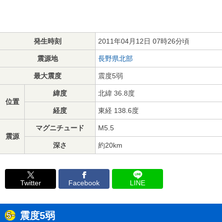
発生時刻
2011年04月12日 07時26分頃
震源地
長野県北部
最大震度
震度5弱
緯度
北緯 36.8度
位置
経度
東経 138.6度
マグニチュード
M5.5
震源
深さ
約20km
Twitter
Facebook
LINE
震度5弱