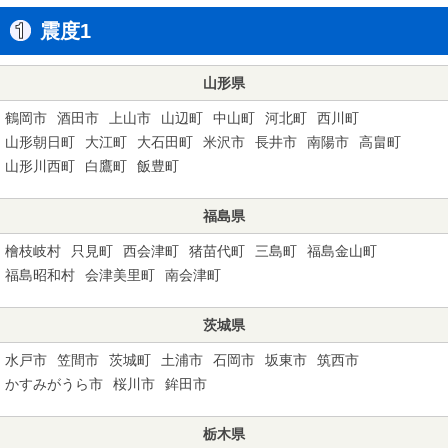
震度1
山形県
鶴岡市
酒田市
上山市
山辺町
中山町
河北町
西川町
山形朝日町
大江町
大石田町
米沢市
長井市
南陽市
高畠町
山形川西町
白鷹町
飯豊町
福島県
檜枝岐村
只見町
西会津町
猪苗代町
三島町
福島金山町
福島昭和村
会津美里町
南会津町
茨城県
水戸市
笠間市
茨城町
土浦市
石岡市
坂東市
筑西市
かすみがうら市
桜川市
鉾田市
栃木県