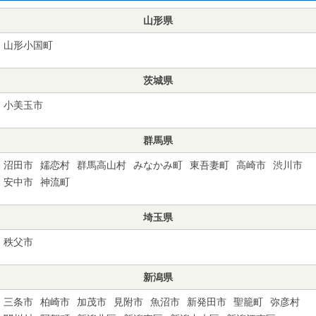
山形県
山形小国町
茨城県
小美玉市
群馬県
沼田市
嬬恋村
群馬高山村
みなかみ町
東吾妻町
高崎市
渋川市
安中市
神流町
埼玉県
秩父市
新潟県
三条市
柏崎市
加茂市
見附市
魚沼市
新発田市
聖籠町
弥彦村