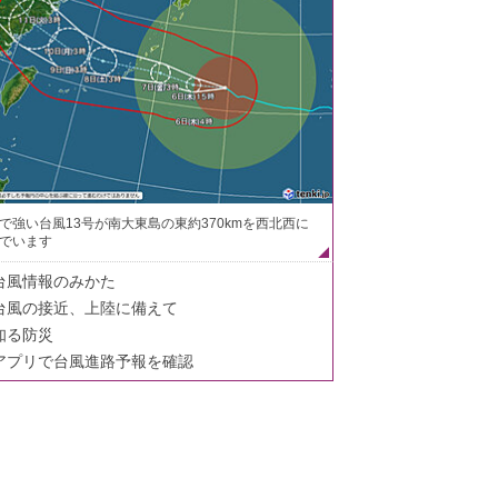
で強い台風13号が南大東島の東約370kmを西北西に
でいます
台風情報のみかた
台風の接近、上陸に備えて
知る防災
アプリで台風進路予報を確認