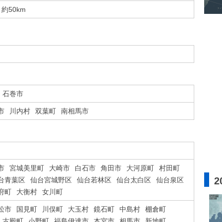
約50km
石巻市
市
川内村
双葉町
南相馬市
市
宮城美里町
大崎市
白石市
角田市
大河原町
村田町
2
台青葉区
仙台宮城野区
仙台若林区
仙台太白区
仙台泉区
府町
大衡村
女川町
松市
国見町
川俣町
大玉村
鏡石町
中島村
棚倉町
古殿町
小野町
福島伊達市
本宮市
相馬市
新地町