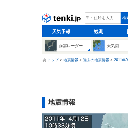
tenki.jp
検
天気予報
観測
雨雲レーダー
天気図
トップ
地震情報
過去の地震情報
2011年
地震情報