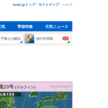
tenki.jpトップ
｜
サイトマップ
｜
ヘルプ
天気
季節特集
天気ニュース
象予報士の解説
熱中症情報
注目
風13号
(ドルフィン)
06日04:00現在