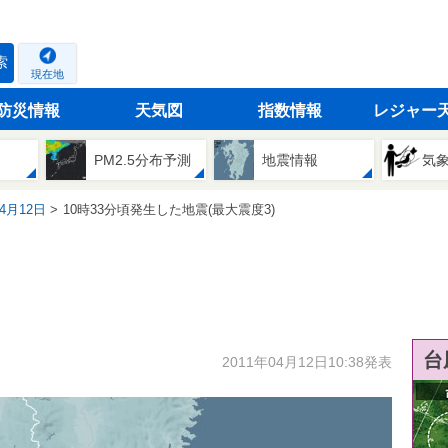
索
現在地
防災情報
天気図
指数情報
レジャー
PM2.5分布予測
地震情報
気
04月12日
10時33分頃発生した地震(最大震度3)
台
2011年04月12日10:38発表