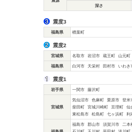
震源
深さ
震度3
福島県
楢葉町
震度2
宮城県
名取市
岩沼市
蔵王町
山元町
福島県
白河市
天栄村
田村市
いわき
震度1
岩手県
一関市
藤沢町
気仙沼市
色麻町
栗原市
登米
宮城県
柴田町
宮城川崎町
亘理町
仙
東松島市
松島町
七ヶ浜町
利
福島市
郡山市
須賀川市
二本
福島県
石川町
玉川村
平田村
浅川町