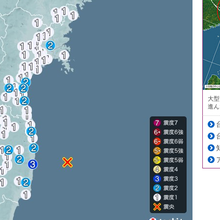
大型
進ん