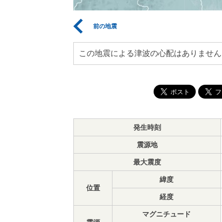
前の地震
この地震による津波の心配はありません
発生時刻
震源地
最大震度
緯度
位置
経度
マグニチュード