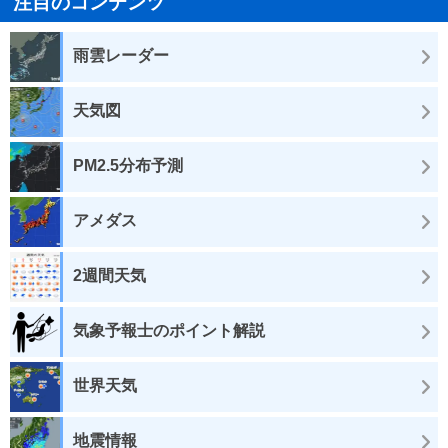
注目のコンテンツ
雨雲レーダー
天気図
PM2.5分布予測
アメダス
2週間天気
気象予報士のポイント解説
世界天気
地震情報