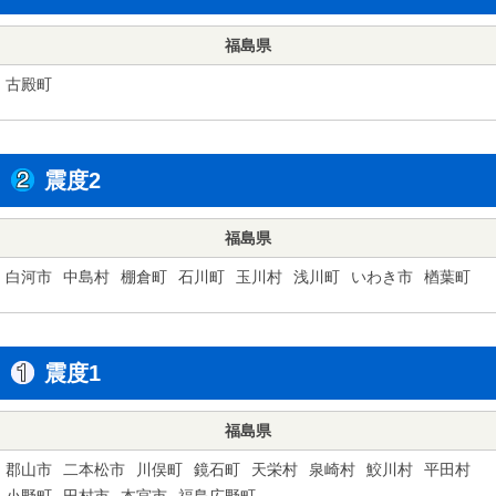
福島県
古殿町
震度2
福島県
白河市
中島村
棚倉町
石川町
玉川村
浅川町
いわき市
楢葉町
震度1
福島県
郡山市
二本松市
川俣町
鏡石町
天栄村
泉崎村
鮫川村
平田村
小野町
田村市
本宮市
福島広野町