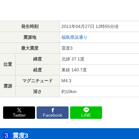
発生時刻
2011年04月27日 12時55分頃
震源地
福島県浜通り
最大震度
震度3
緯度
北緯 37.1度
位置
経度
東経 140.7度
マグニチュード
M4.3
震源
深さ
約10km
Twitter
Facebook
LINE
震度3