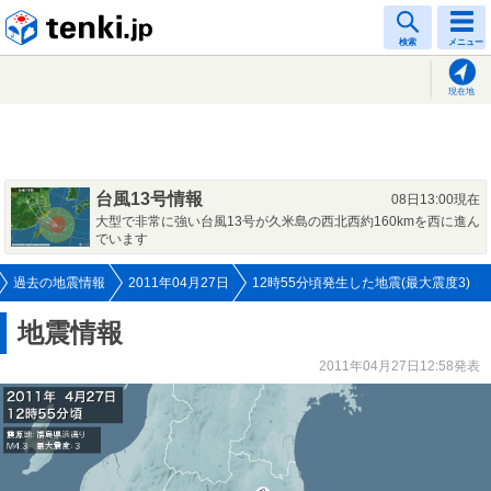
tenki.jp
検索
メニュー
現在地
台風13号情報
08日13:00現在
大型で非常に強い台風13号が久米島の西北西約160kmを西に進ん
でいます
過去の地震情報
2011年04月27日
12時55分頃発生した地震(最大震度3)
地震情報
2011年04月27日12:58発表