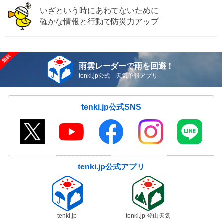
いざという時にあわてないために
確かな情報と行動で防災力アップ
雨雲レーダーで雨を回避！
tenki.jp公式 天気予報アプリ
tenki.jp公式SNS
tenki.jp公式アプリ
tenki.jp
tenki.jp 登山天気