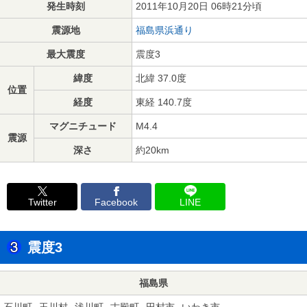
発生時刻
2011年10月20日 06時21分頃
震源地
福島県浜通り
最大震度
震度3
緯度
北緯 37.0度
位置
経度
東経 140.7度
マグニチュード
M4.4
震源
深さ
約20km
Twitter
Facebook
LINE
震度3
福島県
石川町
玉川村
浅川町
古殿町
田村市
いわき市