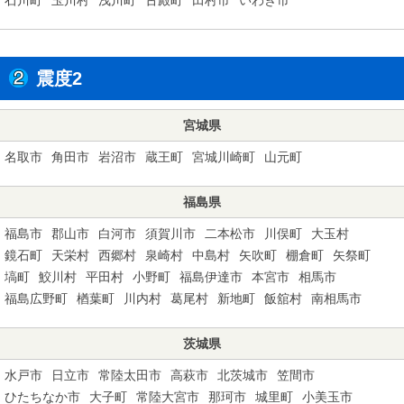
震度2
宮城県
名取市
角田市
岩沼市
蔵王町
宮城川崎町
山元町
福島県
福島市
郡山市
白河市
須賀川市
二本松市
川俣町
大玉村
鏡石町
天栄村
西郷村
泉崎村
中島村
矢吹町
棚倉町
矢祭町
塙町
鮫川村
平田村
小野町
福島伊達市
本宮市
相馬市
福島広野町
楢葉町
川内村
葛尾村
新地町
飯舘村
南相馬市
茨城県
水戸市
日立市
常陸太田市
高萩市
北茨城市
笠間市
ひたちなか市
大子町
常陸大宮市
那珂市
城里町
小美玉市