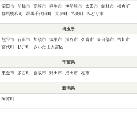
沼田市
前橋市
高崎市
桐生市
伊勢崎市
太田市
館林市
板倉町
群馬明和町
群馬千代田町
大泉町
邑楽町
みどり市
埼玉県
熊谷市
行田市
加須市
鴻巣市
深谷市
久喜市
春日部市
吉川市
宮代町
杉戸町
さいたま大宮区
千葉県
東金市
多古町
香取市
野田市
成田市
柏市
新潟県
阿賀町