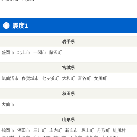
震度1
岩手県
盛岡市
北上市
一関市
藤沢町
宮城県
気仙沼市
多賀城市
七ヶ浜町
大和町
富谷町
女川町
秋田県
大仙市
山形県
鶴岡市
酒田市
三川町
庄内町
新庄市
最上町
舟形町
鮭川村