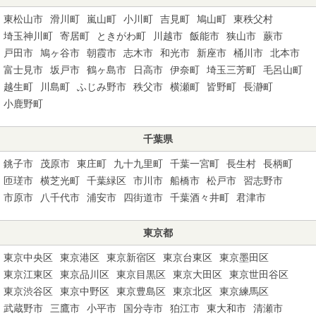
東松山市
滑川町
嵐山町
小川町
吉見町
鳩山町
東秩父村
埼玉神川町
寄居町
ときがわ町
川越市
飯能市
狭山市
蕨市
戸田市
鳩ヶ谷市
朝霞市
志木市
和光市
新座市
桶川市
北本市
富士見市
坂戸市
鶴ヶ島市
日高市
伊奈町
埼玉三芳町
毛呂山町
越生町
川島町
ふじみ野市
秩父市
横瀬町
皆野町
長瀞町
小鹿野町
千葉県
銚子市
茂原市
東庄町
九十九里町
千葉一宮町
長生村
長柄町
匝瑳市
横芝光町
千葉緑区
市川市
船橋市
松戸市
習志野市
市原市
八千代市
浦安市
四街道市
千葉酒々井町
君津市
東京都
東京中央区
東京港区
東京新宿区
東京台東区
東京墨田区
東京江東区
東京品川区
東京目黒区
東京大田区
東京世田谷区
東京渋谷区
東京中野区
東京豊島区
東京北区
東京練馬区
武蔵野市
三鷹市
小平市
国分寺市
狛江市
東大和市
清瀬市