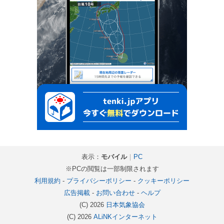
表示：
モバイル
｜
PC
※PCの閲覧は一部制限されます
利用規約
-
プライバシーポリシー
-
クッキーポリシー
広告掲載
-
お問い合わせ
-
ヘルプ
(C) 2026
日本気象協会
(C) 2026
ALiNKインターネット