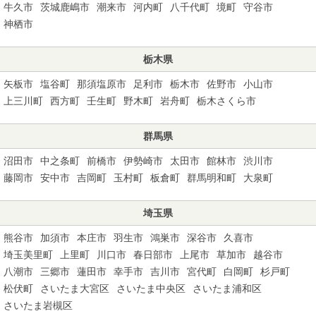
牛久市
茨城鹿嶋市
潮来市
河内町
八千代町
境町
守谷市
神栖市
栃木県
矢板市
塩谷町
那須塩原市
足利市
栃木市
佐野市
小山市
上三川町
西方町
壬生町
野木町
岩舟町
栃木さくら市
群馬県
沼田市
中之条町
前橋市
伊勢崎市
太田市
館林市
渋川市
藤岡市
安中市
吉岡町
玉村町
板倉町
群馬明和町
大泉町
埼玉県
熊谷市
加須市
本庄市
羽生市
鴻巣市
深谷市
久喜市
埼玉美里町
上里町
川口市
春日部市
上尾市
草加市
越谷市
八潮市
三郷市
蓮田市
幸手市
吉川市
宮代町
白岡町
杉戸町
松伏町
さいたま大宮区
さいたま中央区
さいたま浦和区
さいたま岩槻区