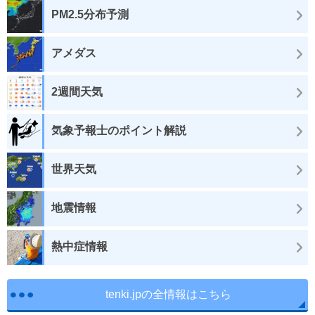
PM2.5分布予測
アメダス
2週間天気
気象予報士のポイント解説
世界天気
地震情報
熱中症情報
tenki.jpの全情報はこちら