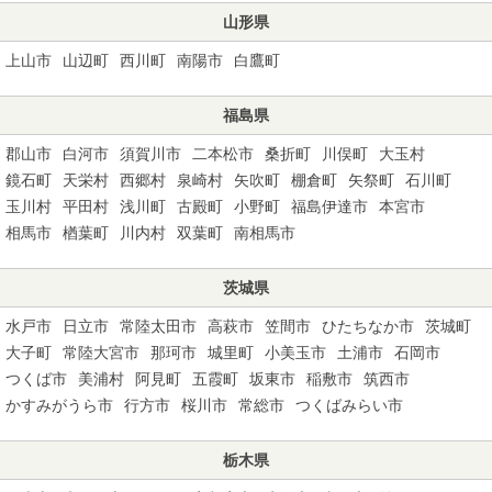
山形県
上山市
山辺町
西川町
南陽市
白鷹町
福島県
郡山市
白河市
須賀川市
二本松市
桑折町
川俣町
大玉村
鏡石町
天栄村
西郷村
泉崎村
矢吹町
棚倉町
矢祭町
石川町
玉川村
平田村
浅川町
古殿町
小野町
福島伊達市
本宮市
相馬市
楢葉町
川内村
双葉町
南相馬市
茨城県
水戸市
日立市
常陸太田市
高萩市
笠間市
ひたちなか市
茨城町
大子町
常陸大宮市
那珂市
城里町
小美玉市
土浦市
石岡市
つくば市
美浦村
阿見町
五霞町
坂東市
稲敷市
筑西市
かすみがうら市
行方市
桜川市
常総市
つくばみらい市
栃木県