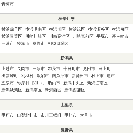
青梅市
神奈川県
横浜磯子区
横浜港南区
横浜旭区
横浜緑区
横浜瀬谷区
横浜泉区
横浜青葉区
川崎川崎区
川崎高津区
川崎宮前区
平塚市
茅ヶ崎市
三浦市
綾瀬市
秦野市
相模原緑区
新潟県
上越市
長岡市
三条市
加茂市
十日町市
見附市
田上町
出雲崎町
刈羽村
魚沼市
南魚沼市
新発田市
村上市
燕市
五泉市
弥彦村
関川村
胎内市
新潟中央区
新潟江南区
新潟秋葉区
新潟南区
新潟西区
新潟西蒲区
山梨県
甲府市
山梨北杜市
市川三郷町
甲州市
大月市
長野県