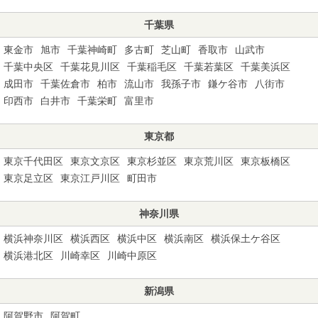
千葉県
東金市
旭市
千葉神崎町
多古町
芝山町
香取市
山武市
千葉中央区
千葉花見川区
千葉稲毛区
千葉若葉区
千葉美浜区
成田市
千葉佐倉市
柏市
流山市
我孫子市
鎌ケ谷市
八街市
印西市
白井市
千葉栄町
富里市
東京都
東京千代田区
東京文京区
東京杉並区
東京荒川区
東京板橋区
東京足立区
東京江戸川区
町田市
神奈川県
横浜神奈川区
横浜西区
横浜中区
横浜南区
横浜保土ケ谷区
横浜港北区
川崎幸区
川崎中原区
新潟県
阿賀野市
阿賀町