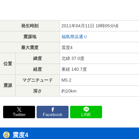
発生時刻
2011年04月11日 18時05分頃
震源地
福島県浜通り
最大震度
震度4
緯度
北緯 37.0度
位置
経度
東経 140.7度
マグニチュード
M5.2
震源
深さ
約10km
Twitter
Facebook
LINE
震度4