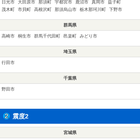
日光市
大田原市
那須町
宇都宮市
鹿沼市
真岡市
益子町
茂木町
市貝町
高根沢町
那須烏山市
栃木那珂川町
下野市
群馬県
高崎市
桐生市
群馬千代田町
邑楽町
みどり市
埼玉県
行田市
千葉県
野田市
震度2
宮城県