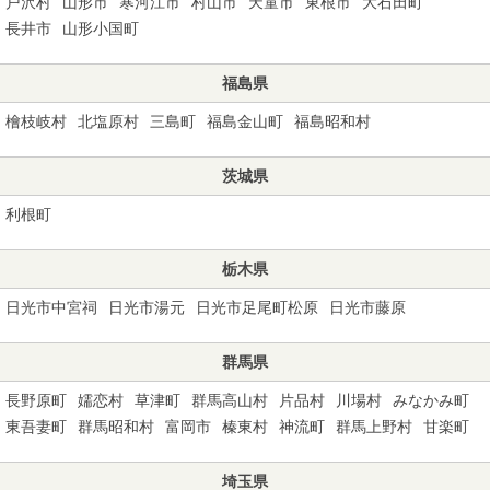
戸沢村
山形市
寒河江市
村山市
天童市
東根市
大石田町
長井市
山形小国町
福島県
檜枝岐村
北塩原村
三島町
福島金山町
福島昭和村
茨城県
利根町
栃木県
日光市中宮祠
日光市湯元
日光市足尾町松原
日光市藤原
群馬県
長野原町
嬬恋村
草津町
群馬高山村
片品村
川場村
みなかみ町
東吾妻町
群馬昭和村
富岡市
榛東村
神流町
群馬上野村
甘楽町
埼玉県