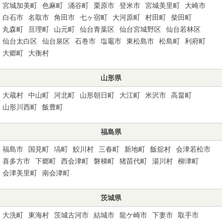
宮城加美町
色麻町
涌谷町
栗原市
登米市
宮城美里町
大崎市
白石市
名取市
角田市
七ヶ宿町
大河原町
村田町
柴田町
丸森町
亘理町
山元町
仙台青葉区
仙台宮城野区
仙台若林区
仙台太白区
仙台泉区
石巻市
塩竈市
東松島市
松島町
利府町
大郷町
大衡村
山形県
大蔵村
中山町
河北町
山形朝日町
大江町
米沢市
高畠町
山形川西町
飯豊町
福島県
福島市
国見町
塙町
鮫川村
三春町
新地町
飯舘村
会津若松市
喜多方市
下郷町
西会津町
磐梯町
猪苗代町
湯川村
柳津町
会津美里町
南会津町
茨城県
大洗町
東海村
茨城古河市
結城市
龍ケ崎市
下妻市
取手市