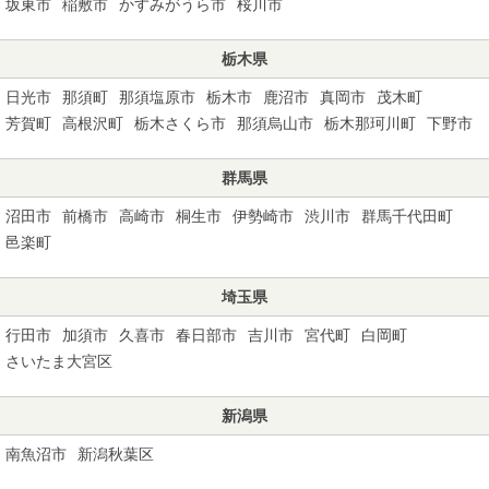
坂東市
稲敷市
かすみがうら市
桜川市
栃木県
日光市
那須町
那須塩原市
栃木市
鹿沼市
真岡市
茂木町
芳賀町
高根沢町
栃木さくら市
那須烏山市
栃木那珂川町
下野市
群馬県
沼田市
前橋市
高崎市
桐生市
伊勢崎市
渋川市
群馬千代田町
邑楽町
埼玉県
行田市
加須市
久喜市
春日部市
吉川市
宮代町
白岡町
さいたま大宮区
新潟県
南魚沼市
新潟秋葉区