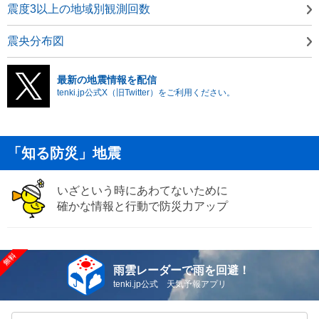
震度3以上の地域別観測回数
震央分布図
最新の地震情報を配信
tenki.jp公式X（旧Twitter）をご利用ください。
「知る防災」地震
いざという時にあわてないために
確かな情報と行動で防災力アップ
雨雲レーダーで雨を回避！
tenki.jp公式 天気予報アプリ