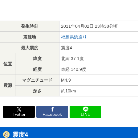
発生時刻
2011年04月02日 23時38分頃
震源地
福島県浜通り
最大震度
震度4
緯度
北緯 37.1度
位置
経度
東経 140.9度
マグニチュード
M4.9
震源
深さ
約10km
Twitter
Facebook
LINE
震度4