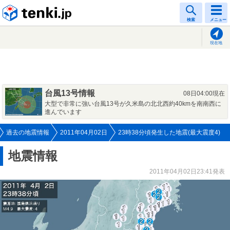
tenki.jp
検索
メニュー
現在地
台風13号情報
08日04:00現在
大型で非常に強い台風13号が久米島の北北西約40kmを南南西に
進んでいます
過去の地震情報
2011年04月02日
23時38分頃発生した地震(最大震度4)
地震情報
2011年04月02日23:41発表