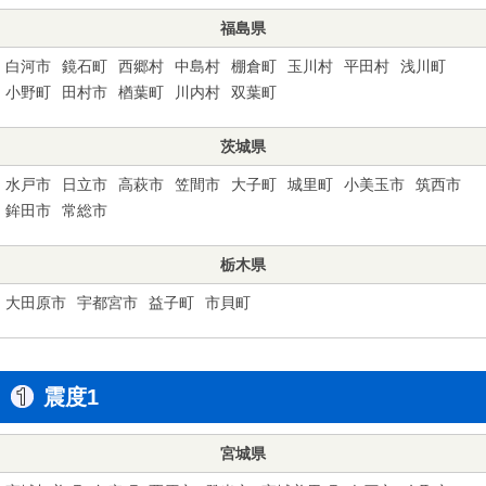
福島県
白河市
鏡石町
西郷村
中島村
棚倉町
玉川村
平田村
浅川町
小野町
田村市
楢葉町
川内村
双葉町
茨城県
水戸市
日立市
高萩市
笠間市
大子町
城里町
小美玉市
筑西市
鉾田市
常総市
栃木県
大田原市
宇都宮市
益子町
市貝町
震度1
宮城県