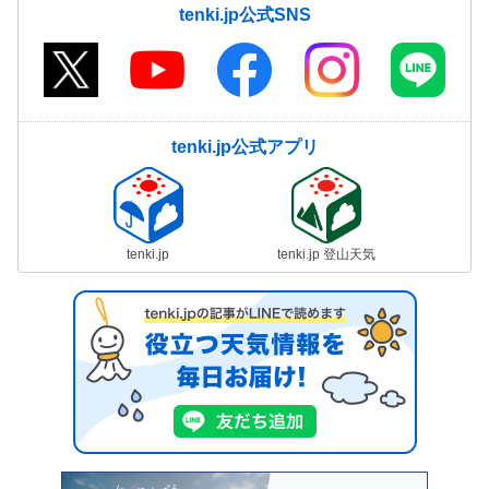
tenki.jp公式SNS
tenki.jp公式アプリ
tenki.jp
tenki.jp 登山天気