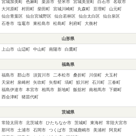
宮城加美町
色麻町
栗原市
登米市
宮城美里町
白石市
名取市
大河原町
村田町
柴田町
宮城川崎町
丸森町
亘理町
山元町
仙台青葉区
仙台宮城野区
仙台若林区
仙台太白区
仙台泉区
石巻市
塩竈市
東松島市
松島町
利府町
大衡村
山形県
上山市
山辺町
中山町
南陽市
白鷹町
福島県
福島市
郡山市
須賀川市
二本松市
桑折町
川俣町
大玉村
天栄村
泉崎村
矢吹町
矢祭町
塙町
鮫川村
石川町
三春町
福島伊達市
本宮市
相馬市
新地町
飯舘村
南相馬市
下郷町
西会津町
猪苗代町
茨城県
常陸太田市
北茨城市
ひたちなか市
茨城町
東海村
常陸大宮市
那珂市
土浦市
石岡市
つくば市
茨城鹿嶋市
美浦村
阿見町