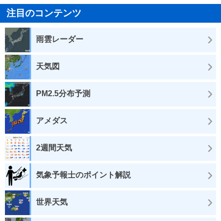
注目のコンテンツ
雨雲レーダー
天気図
PM2.5分布予測
アメダス
2週間天気
気象予報士のポイント解説
世界天気