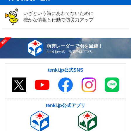
いざという時にあわてないために
確かな情報と行動で防災力アップ
雨雲レーダーで雨を回避！
tenki.jp公式 天気予報アプリ
tenki.jp公式SNS
tenki.jp公式アプリ