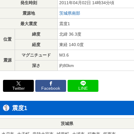
発生時刻
2011年04月02日 14時34分頃
震源地
茨城県南部
最大震度
震度1
緯度
北緯 36.3度
位置
経度
東経 140.0度
マグニチュード
M3.6
震源
深さ
約80km
Twitter
Facebook
LINE
震度1
茨城県
水戸市
大子町
常陸大宮市
城里町
土浦市
稲敷市
筑西市