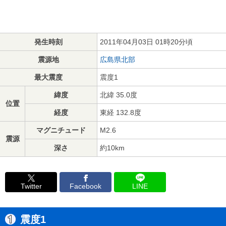
発生時刻
2011年04月03日 01時20分頃
震源地
広島県北部
最大震度
震度1
緯度
北緯 35.0度
位置
経度
東経 132.8度
マグニチュード
M2.6
震源
深さ
約10km
Twitter
Facebook
LINE
震度1