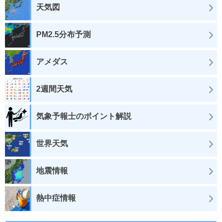
天気図
PM2.5分布予測
アメダス
2週間天気
気象予報士のポイント解説
世界天気
地震情報
熱中症情報