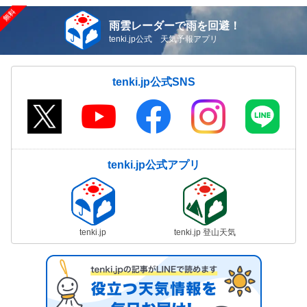
雨雲レーダーで雨を回避！
tenki.jp公式 天気予報アプリ
tenki.jp公式SNS
tenki.jp公式アプリ
tenki.jp
tenki.jp 登山天気