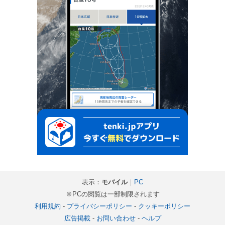
表示：
モバイル
｜
PC
※PCの閲覧は一部制限されます
利用規約
-
プライバシーポリシー
-
クッキーポリシー
広告掲載
-
お問い合わせ
-
ヘルプ