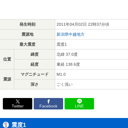
発生時刻
2011年04月02日 22時37分頃
震源地
新潟県中越地方
最大震度
震度1
緯度
北緯 37.0度
位置
経度
東経 138.6度
マグニチュード
M1.0
震源
深さ
ごく浅い
Twitter
Facebook
LINE
震度1