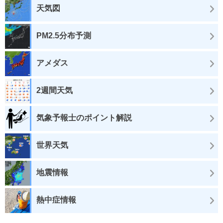
天気図
PM2.5分布予測
アメダス
2週間天気
気象予報士のポイント解説
世界天気
地震情報
熱中症情報