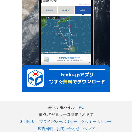
表示：
モバイル
｜
PC
※PCの閲覧は一部制限されます
利用規約
-
プライバシーポリシー
-
クッキーポリシー
広告掲載
-
お問い合わせ
-
ヘルプ