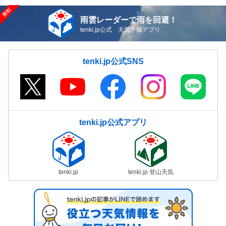
雨雲レーダーで雨を回避！
tenki.jp公式 天気予報アプリ
tenki.jp公式SNS
tenki.jp公式アプリ
tenki.jp
tenki.jp 登山天気