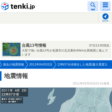
tenki.jp
検索
メニュー
現在地
台風13号情報
07日13:00現在
大型で強い台風13号が名護市の北北東約40kmを西南西に進んで
います
過去の地震情報
2011年04月02日
22時37分頃発生した地震(最大震度1)
地震情報
2011年04月02日22:41発表