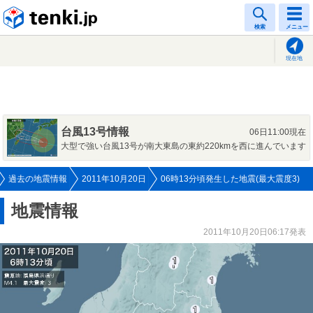
tenki.jp
検索
メニュー
現在地
台風13号情報
06日11:00現在
大型で強い台風13号が南大東島の東約220kmを西に進んでいます
過去の地震情報
2011年10月20日
06時13分頃発生した地震(最大震度3)
地震情報
2011年10月20日06:17発表