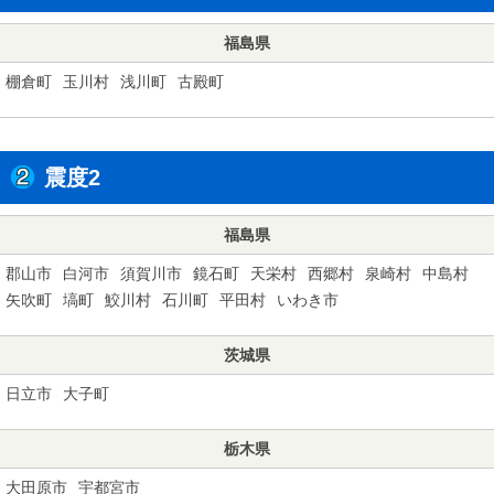
福島県
棚倉町
玉川村
浅川町
古殿町
震度2
福島県
郡山市
白河市
須賀川市
鏡石町
天栄村
西郷村
泉崎村
中島村
矢吹町
塙町
鮫川村
石川町
平田村
いわき市
茨城県
日立市
大子町
栃木県
大田原市
宇都宮市