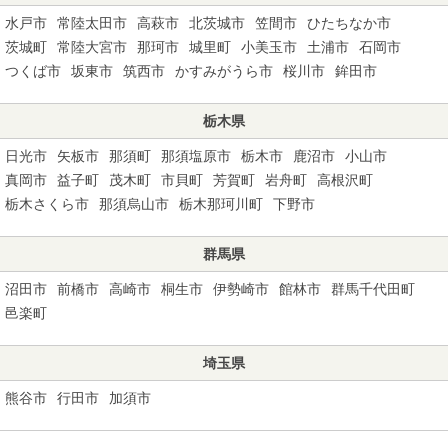
水戸市
常陸太田市
高萩市
北茨城市
笠間市
ひたちなか市
茨城町
常陸大宮市
那珂市
城里町
小美玉市
土浦市
石岡市
つくば市
坂東市
筑西市
かすみがうら市
桜川市
鉾田市
栃木県
日光市
矢板市
那須町
那須塩原市
栃木市
鹿沼市
小山市
真岡市
益子町
茂木町
市貝町
芳賀町
岩舟町
高根沢町
栃木さくら市
那須烏山市
栃木那珂川町
下野市
群馬県
沼田市
前橋市
高崎市
桐生市
伊勢崎市
館林市
群馬千代田町
邑楽町
埼玉県
熊谷市
行田市
加須市