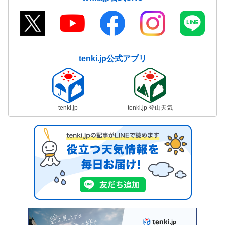
tenki.jp公式アプリ
tenki.jp
tenki.jp 登山天気