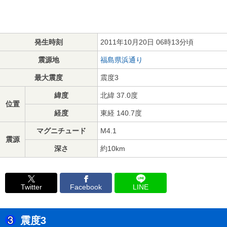
発生時刻
2011年10月20日 06時13分頃
震源地
福島県浜通り
最大震度
震度3
緯度
北緯 37.0度
位置
経度
東経 140.7度
マグニチュード
M4.1
震源
深さ
約10km
Twitter
Facebook
LINE
震度3