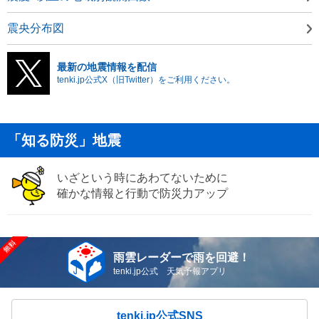
震央分布図
最新の地震情報を配信
tenki.jp公式X（旧Twitter）をご利用ください。
「知る防災」地震
いざという時にあわてないために
確かな情報と行動で防災力アップ
雨雲レーダーで雨を回避！
tenki.jp公式 天気予報アプリ
tenki.jp公式SNS