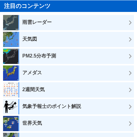
注目のコンテンツ
雨雲レーダー
天気図
PM2.5分布予測
アメダス
2週間天気
気象予報士のポイント解説
世界天気