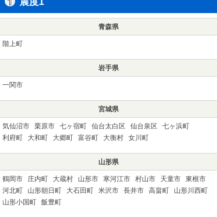
震度1
青森県
階上町
岩手県
一関市
宮城県
気仙沼市
栗原市
七ヶ宿町
仙台太白区
仙台泉区
七ヶ浜町
利府町
大和町
大郷町
富谷町
大衡村
女川町
山形県
鶴岡市
庄内町
大蔵村
山形市
寒河江市
村山市
天童市
東根市
河北町
山形朝日町
大石田町
米沢市
長井市
高畠町
山形川西町
山形小国町
飯豊町