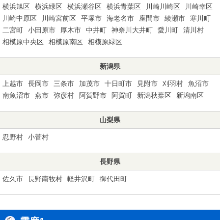
横浜旭区
横浜緑区
横浜瀬谷区
横浜青葉区
川崎川崎区
川崎幸区
川崎中原区
川崎宮前区
平塚市
海老名市
座間市
綾瀬市
寒川町
二宮町
小田原市
厚木市
中井町
神奈川大井町
愛川町
清川村
相模原中央区
相模原南区
相模原緑区
新潟県
上越市
長岡市
三条市
加茂市
十日町市
見附市
刈羽村
魚沼市
南魚沼市
燕市
弥彦村
阿賀野市
阿賀町
新潟秋葉区
新潟南区
山梨県
忍野村
小菅村
長野県
佐久市
長野南牧村
軽井沢町
御代田町