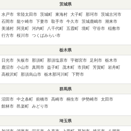
茨城県
水戸市
常陸太田市
茨城町
東海村
大子町
那珂市
茨城古河市
石岡市
龍ケ崎市
下妻市
取手市
牛久市
茨城鹿嶋市
潮来市
美浦村
阿見町
河内町
八千代町
五霞町
境町
守谷市
稲敷市
行方市
桜川市
つくばみらい市
栃木県
日光市
矢板市
那須町
那須塩原市
宇都宮市
足利市
栃木市
鹿沼市
小山市
真岡市
益子町
茂木町
市貝町
芳賀町
岩舟町
高根沢町
那須烏山市
栃木那珂川町
下野市
群馬県
沼田市
中之条町
前橋市
高崎市
桐生市
伊勢崎市
太田市
館林市
邑楽町
みどり市
埼玉県
加須市
鴻巣市
深谷市
久喜市
上里町
草加市
越谷市
八潮市