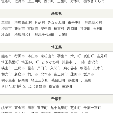
塩谷町
佐野市
上三川町
西方町
壬生町
野木町
栃木さくら市
群馬県
草津町
群馬高山村
片品村
みなかみ町
東吾妻町
群馬昭和村
渋川市
藤岡市
富岡市
安中市
榛東村
吉岡町
甘楽町
玉村町
板倉町
群馬明和町
群馬千代田町
大泉町
埼玉県
熊谷市
行田市
本庄市
東松山市
羽生市
滑川町
嵐山町
吉見町
埼玉美里町
埼玉神川町
ときがわ町
川越市
川口市
所沢市
狭山市
上尾市
蕨市
戸田市
入間市
鳩ヶ谷市
朝霞市
志木市
和光市
新座市
桶川市
北本市
富士見市
蓮田市
坂戸市
鶴ヶ島市
伊奈町
埼玉三芳町
毛呂山町
越生町
川島町
さいたま浦和区
ふじみ野市
秩父市
長瀞町
千葉県
銚子市
東金市
旭市
東庄町
九十九里町
芝山町
千葉一宮町