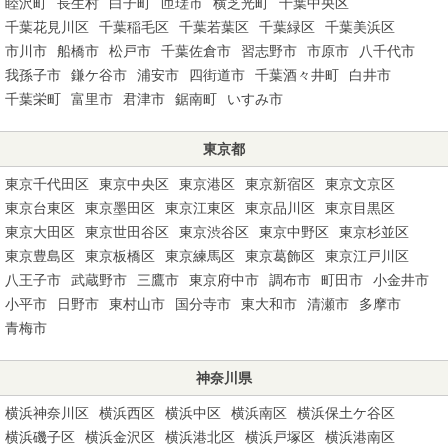
睦沢町
長生村
白子町
匝瑳市
横芝光町
千葉中央区
千葉花見川区
千葉稲毛区
千葉若葉区
千葉緑区
千葉美浜区
市川市
船橋市
松戸市
千葉佐倉市
習志野市
市原市
八千代市
我孫子市
鎌ケ谷市
浦安市
四街道市
千葉酒々井町
白井市
千葉栄町
富里市
君津市
鋸南町
いすみ市
東京都
東京千代田区
東京中央区
東京港区
東京新宿区
東京文京区
東京台東区
東京墨田区
東京江東区
東京品川区
東京目黒区
東京大田区
東京世田谷区
東京渋谷区
東京中野区
東京杉並区
東京豊島区
東京板橋区
東京練馬区
東京葛飾区
東京江戸川区
八王子市
武蔵野市
三鷹市
東京府中市
調布市
町田市
小金井市
小平市
日野市
東村山市
国分寺市
東大和市
清瀬市
多摩市
青梅市
神奈川県
横浜神奈川区
横浜西区
横浜中区
横浜南区
横浜保土ケ谷区
横浜磯子区
横浜金沢区
横浜港北区
横浜戸塚区
横浜港南区