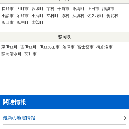
長野市
大町市
坂城町
栄村
千曲市
飯綱町
上田市
諏訪市
小諸市
茅野市
小海町
立科町
原村
麻績村
佐久穂町
筑北村
飯田市
飯島町
木曽町
静岡県
東伊豆町
西伊豆町
伊豆の国市
沼津市
富士宮市
御殿場市
静岡清水町
菊川市
関連情報
最新の地震情報