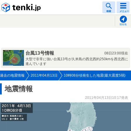
tenki.jp
検索
メニュー
現在地
台風13号情報
08日23:00現在
大型で非常に強い台風13号が久米島の西北西約250kmを西北西に
進んでいます
過去の地震情報
2011年04月13日
10時08分頃発生した地震(最大震度5弱)
地震情報
2011年04月13日10:17発表