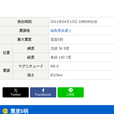
発生時刻
2011年04月13日 10時08分頃
震源地
福島県浜通り
最大震度
震度5弱
緯度
北緯 36.9度
位置
経度
東経 140.7度
マグニチュード
M5.8
震源
深さ
約10km
Twitter
Facebook
LINE
震度5弱