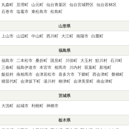
丸森町
亘理町
山元町
仙台青葉区
仙台宮城野区
仙台若林区
石巻市
塩竈市
東松島市
松島町
山形県
上山市
山辺町
中山町
西川町
大江町
南陽市
白鷹町
福島県
福島市
二本松市
桑折町
国見町
川俣町
大玉村
鮫川村
石川町
三春町
福島伊達市
本宮市
相馬市
川内村
双葉町
新地町
飯舘村
南相馬市
会津若松市
喜多方市
下郷町
西会津町
磐梯町
猪苗代町
会津坂下町
湯川村
柳津町
会津美里町
南会津町
茨城県
大洗町
結城市
利根町
神栖市
栃木県