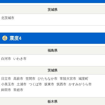
茨城県
北茨城市
震度4
福島県
白河市
いわき市
茨城県
日立市
高萩市
笠間市
ひたちなか市
常陸大宮市
城里町
小美玉市
土浦市
つくば市
坂東市
筑西市
かすみがうら市
鉾田市
常総市
栃木県