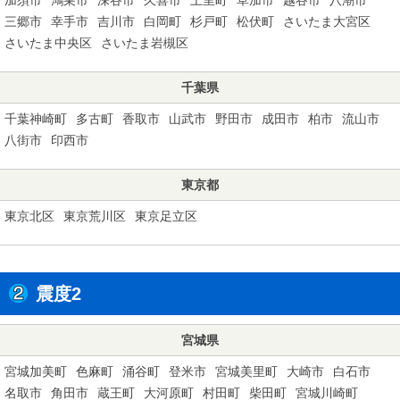
三郷市
幸手市
吉川市
白岡町
杉戸町
松伏町
さいたま大宮区
さいたま中央区
さいたま岩槻区
千葉県
千葉神崎町
多古町
香取市
山武市
野田市
成田市
柏市
流山市
八街市
印西市
東京都
東京北区
東京荒川区
東京足立区
震度2
宮城県
宮城加美町
色麻町
涌谷町
登米市
宮城美里町
大崎市
白石市
名取市
角田市
蔵王町
大河原町
村田町
柴田町
宮城川崎町