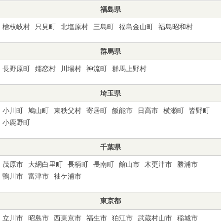
福島県
檜枝岐村
只見町
北塩原村
三島町
福島金山町
福島昭和村
群馬県
長野原町
嬬恋村
川場村
神流町
群馬上野村
埼玉県
小川町
鳩山町
東秩父村
寄居町
飯能市
日高市
横瀬町
皆野町
小鹿野町
千葉県
茂原市
大網白里町
長柄町
長南町
館山市
木更津市
勝浦市
鴨川市
富津市
袖ケ浦市
東京都
立川市
昭島市
西東京市
福生市
狛江市
武蔵村山市
稲城市