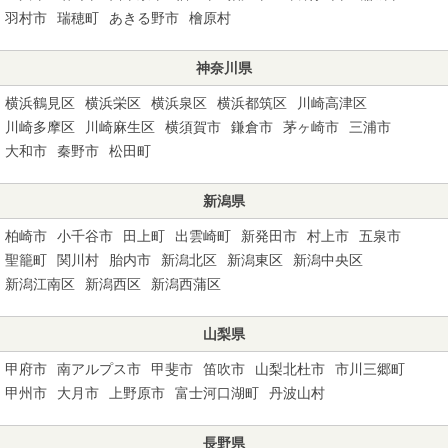
羽村市
瑞穂町
あきる野市
檜原村
神奈川県
横浜鶴見区
横浜栄区
横浜泉区
横浜都筑区
川崎高津区
川崎多摩区
川崎麻生区
横須賀市
鎌倉市
茅ヶ崎市
三浦市
大和市
秦野市
松田町
新潟県
柏崎市
小千谷市
田上町
出雲崎町
新発田市
村上市
五泉市
聖籠町
関川村
胎内市
新潟北区
新潟東区
新潟中央区
新潟江南区
新潟西区
新潟西蒲区
山梨県
甲府市
南アルプス市
甲斐市
笛吹市
山梨北杜市
市川三郷町
甲州市
大月市
上野原市
富士河口湖町
丹波山村
長野県