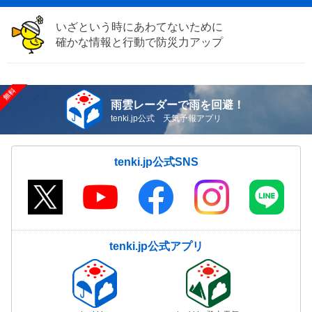
いざという時にあわてないために
確かな情報と行動で防災力アップ
雨雲レーダーで雨を回避！
tenki.jp公式 天気予報アプリ
tenki.jp公式SNS
tenki.jp公式アプリ