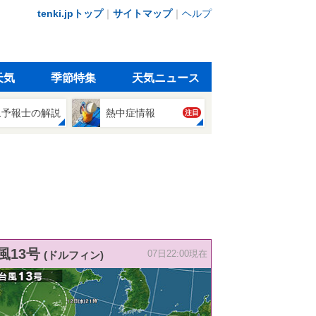
tenki.jpトップ
｜
サイトマップ
｜
ヘルプ
天気
季節特集
天気ニュース
象予報士の解説
熱中症情報
注目
風13号
(ドルフィン)
07日22:00現在