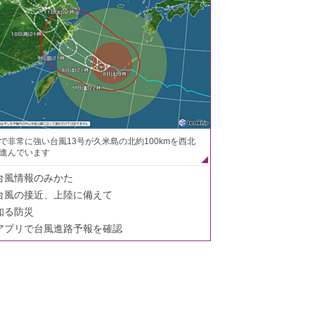
で非常に強い台風13号が久米島の北約100kmを西北
進んでいます
台風情報のみかた
台風の接近、上陸に備えて
知る防災
アプリで台風進路予報を確認