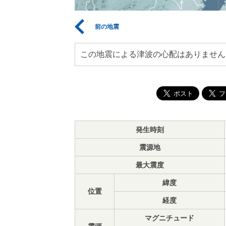
前の地震
この地震による津波の心配はありません
発生時刻
震源地
最大震度
緯度
位置
経度
マグニチュード