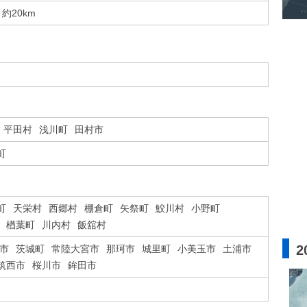
約20km
平田村
浅川町
田村市
町
町
天栄村
西郷村
棚倉町
矢祭町
鮫川村
小野町
楢葉町
川内村
飯舘村
2
市
茨城町
常陸大宮市
那珂市
城里町
小美玉市
土浦市
筑西市
桜川市
鉾田市