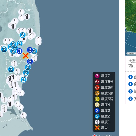
大型
西に