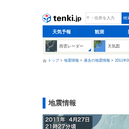
tenki.jp
検
天気予報
観測
雨雲レーダー
天気図
トップ
地震情報
過去の地震情報
2011年
地震情報