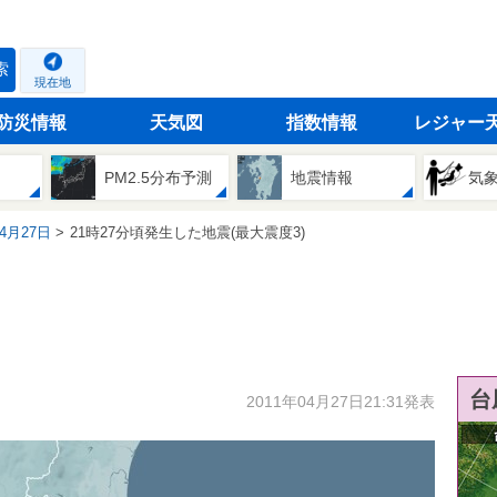
索
現在地
防災情報
天気図
指数情報
レジャー
PM2.5分布予測
地震情報
気
04月27日
21時27分頃発生した地震(最大震度3)
台
2011年04月27日21:31発表