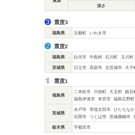
震源
深さ
震度3
福島県
古殿町
いわき市
震度2
福島県
白河市
中島村
石川町
玉川村
茨城県
日立市
高萩市
北茨城市
大子
震度1
二本松市
川俣町
大玉村
鏡石
福島県
福島伊達市
本宮市
福島広野町
水戸市
常陸太田市
ひたちなか
茨城県
石岡市
つくば市
茨城鹿嶋市
栃木県
宇都宮市