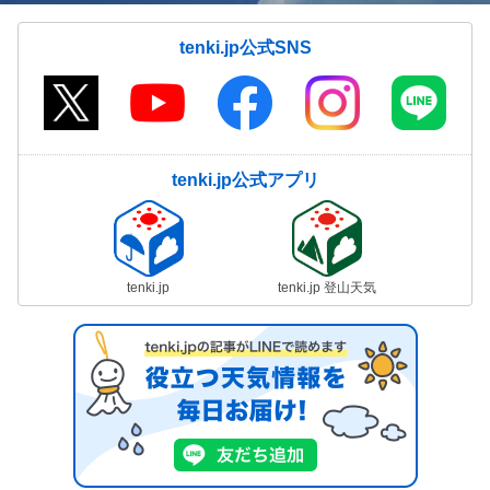
tenki.jp公式SNS
tenki.jp公式アプリ
tenki.jp
tenki.jp 登山天気