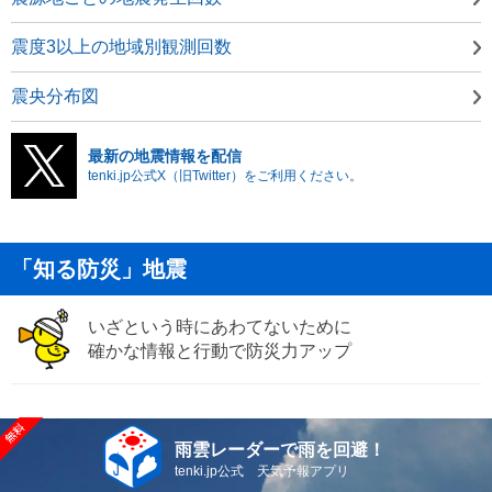
震度3以上の地域別観測回数
震央分布図
最新の地震情報を配信
tenki.jp公式X（旧Twitter）をご利用ください。
「知る防災」地震
いざという時にあわてないために
確かな情報と行動で防災力アップ
雨雲レーダーで雨を回避！
tenki.jp公式 天気予報アプリ