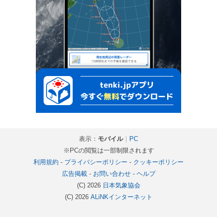
表示：
モバイル
｜
PC
※PCの閲覧は一部制限されます
利用規約
-
プライバシーポリシー
-
クッキーポリシー
広告掲載
-
お問い合わせ
-
ヘルプ
(C) 2026
日本気象協会
(C) 2026
ALiNKインターネット