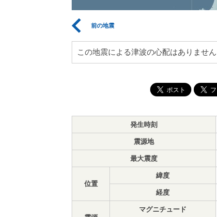
前の地震
この地震による津波の心配はありません
発生時刻
震源地
最大震度
緯度
位置
経度
マグニチュード