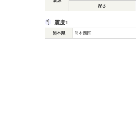
震源
深さ
震度1
熊本県
熊本西区