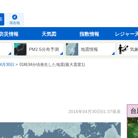
索
現在地
防災情報
天気図
指数情報
レジャー
PM2.5分布予測
地震情報
気
04月30日
01時34分頃発生した地震(最大震度1)
台
2016年04月30日01:37発表