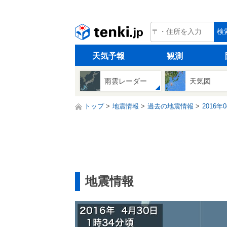
tenki.jp
検
天気予報
観測
雨雲レーダー
天気図
トップ
地震情報
過去の地震情報
2016年
地震情報