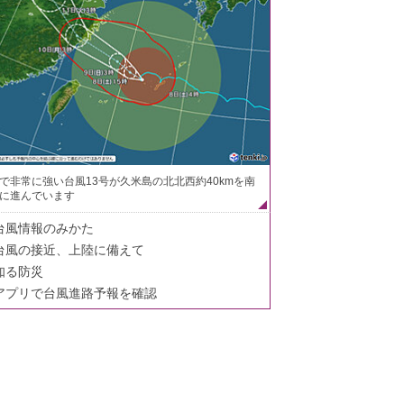
で非常に強い台風13号が久米島の北北西約40kmを南
に進んでいます
台風情報のみかた
台風の接近、上陸に備えて
知る防災
アプリで台風進路予報を確認