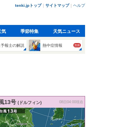
tenki.jpトップ
｜
サイトマップ
｜
ヘルプ
天気
季節特集
天気ニュース
象予報士の解説
熱中症情報
注目
風13号
(ドルフィン)
08日04:00現在