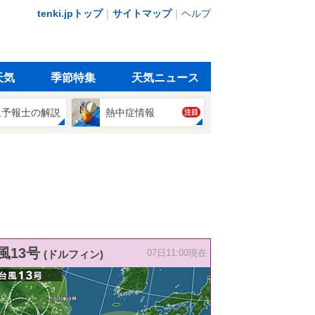
tenki.jpトップ
｜
サイトマップ
｜
ヘルプ
天気
季節特集
天気ニュース
象予報士の解説
熱中症情報
注目
風13号
(ドルフィン)
07日11:00現在