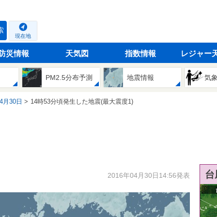
索
現在地
防災情報
天気図
指数情報
レジャー
PM2.5分布予測
地震情報
気
04月30日
14時53分頃発生した地震(最大震度1)
台
2016年04月30日14:56発表