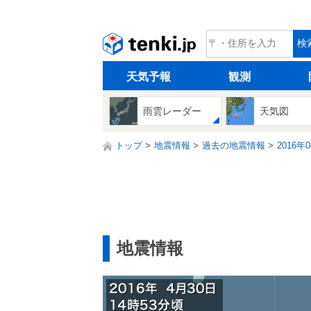
tenki.jp
検
天気予報
観測
雨雲レーダー
天気図
トップ
地震情報
過去の地震情報
2016年
地震情報