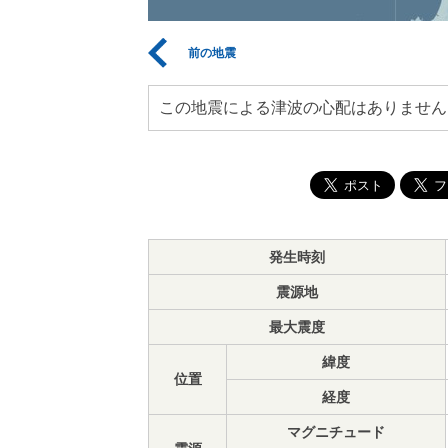
前の地震
この地震による津波の心配はありません
発生時刻
震源地
最大震度
緯度
位置
経度
マグニチュード