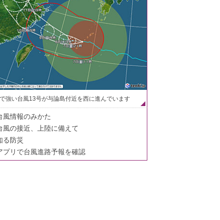
で強い台風13号が与論島付近を西に進んでいます
台風情報のみかた
台風の接近、上陸に備えて
知る防災
アプリで台風進路予報を確認