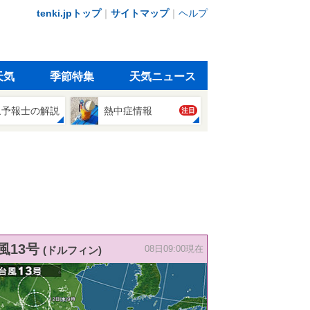
tenki.jpトップ
｜
サイトマップ
｜
ヘルプ
天気
季節特集
天気ニュース
象予報士の解説
熱中症情報
注目
風13号
(ドルフィン)
08日09:00現在