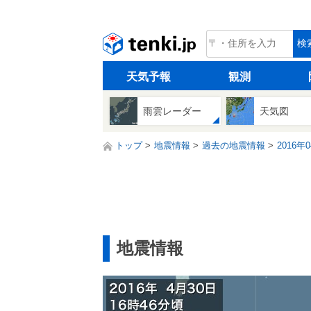
tenki.jp
検
天気予報
観測
雨雲レーダー
天気図
トップ
地震情報
過去の地震情報
2016年
地震情報