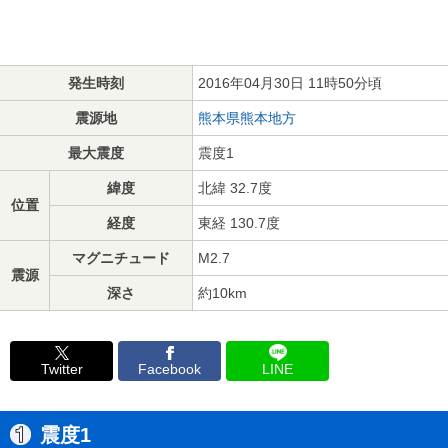
発生時刻
2016年04月30日 11時50分頃
震源地
熊本県熊本地方
最大震度
震度1
緯度
北緯 32.7度
位置
経度
東経 130.7度
マグニチュード
M2.7
震源
深さ
約10km
Twitter
Facebook
LINE
震度1