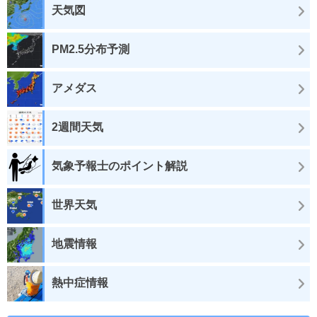
天気図
PM2.5分布予測
アメダス
2週間天気
気象予報士のポイント解説
世界天気
地震情報
熱中症情報