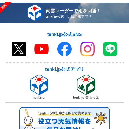
雨雲レーダーで雨を回避！
tenki.jp公式 天気予報アプリ
tenki.jp公式SNS
tenki.jp公式アプリ
tenki.jp
tenki.jp 登山天気