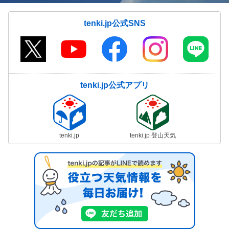
tenki.jp公式SNS
tenki.jp公式アプリ
tenki.jp
tenki.jp 登山天気