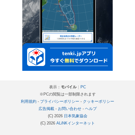
表示：
モバイル
｜
PC
※PCの閲覧は一部制限されます
利用規約
-
プライバシーポリシー
-
クッキーポリシー
広告掲載
-
お問い合わせ
-
ヘルプ
(C) 2026
日本気象協会
(C) 2026
ALiNKインターネット