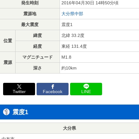
発生時刻
2016年04月30日 14時50分頃
震源地
大分県中部
最大震度
震度1
緯度
北緯 33.2度
位置
経度
東経 131.4度
マグニチュード
M1.8
震源
深さ
約10km
Twitter
Facebook
LINE
震度1
大分県
由布市