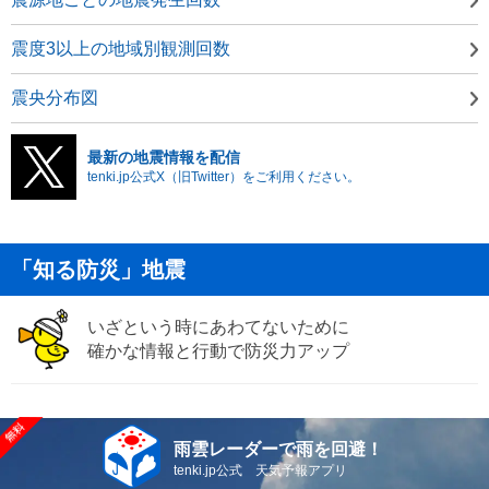
震度3以上の地域別観測回数
震央分布図
最新の地震情報を配信
tenki.jp公式X（旧Twitter）をご利用ください。
「知る防災」地震
いざという時にあわてないために
確かな情報と行動で防災力アップ
雨雲レーダーで雨を回避！
tenki.jp公式 天気予報アプリ