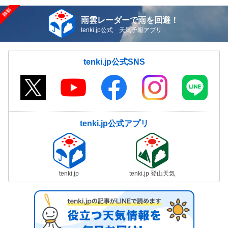
雨雲レーダーで雨を回避！
tenki.jp公式 天気予報アプリ
tenki.jp公式SNS
tenki.jp公式アプリ
tenki.jp
tenki.jp 登山天気