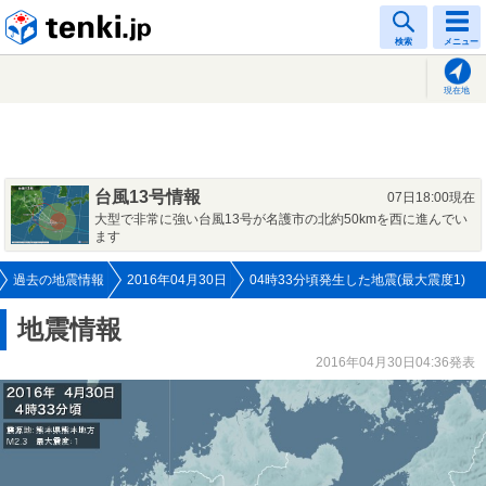
tenki.jp
検索
メニュー
現在地
台風13号情報
07日18:00現在
大型で非常に強い台風13号が名護市の北約50kmを西に進んでい
ます
過去の地震情報
2016年04月30日
04時33分頃発生した地震(最大震度1)
地震情報
2016年04月30日04:36発表