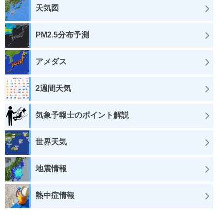
天気図
PM2.5分布予測
アメダス
2週間天気
気象予報士のポイント解説
世界天気
地震情報
熱中症情報