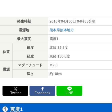
発生時刻
2016年04月30日 04時33分頃
震源地
熊本県熊本地方
最大震度
震度1
緯度
北緯 32.8度
位置
経度
東経 130.8度
マグニチュード
M2.3
震源
深さ
約10km
Twitter
Facebook
LINE
震度1