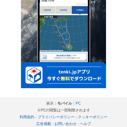
表示：
モバイル
｜
PC
※PCの閲覧は一部制限されます
利用規約
-
プライバシーポリシー
-
クッキーポリシー
広告掲載
-
お問い合わせ
-
ヘルプ