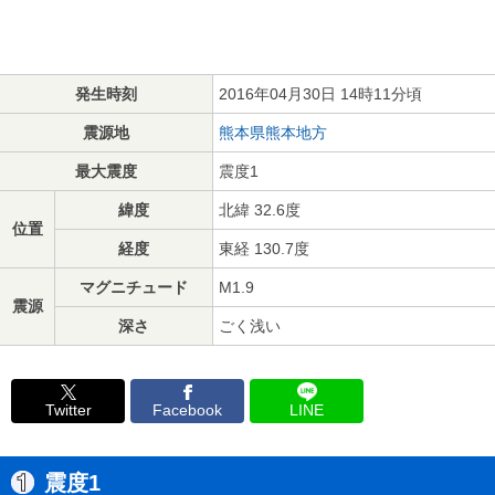
発生時刻
2016年04月30日 14時11分頃
震源地
熊本県熊本地方
最大震度
震度1
緯度
北緯 32.6度
位置
経度
東経 130.7度
マグニチュード
M1.9
震源
深さ
ごく浅い
Twitter
Facebook
LINE
震度1