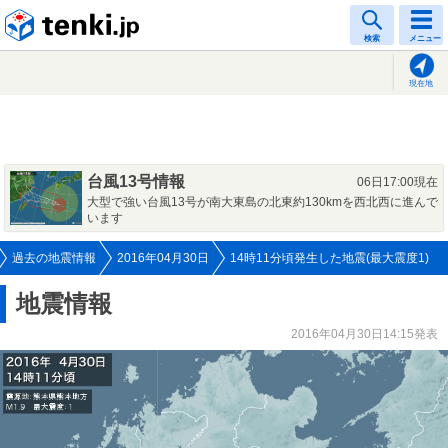
tenki.jp
検索
メニュー
現在地
台風13号情報
06日17:00現在
大型で強い台風13号が南大東島の北東約130kmを西北西に進んで
います
過去の地震情報
2016年04月30日
14時11分頃発生した地震(最大震度1)
地震情報
2016年04月30日14:15発表