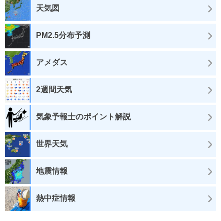
天気図
PM2.5分布予測
アメダス
2週間天気
気象予報士のポイント解説
世界天気
地震情報
熱中症情報