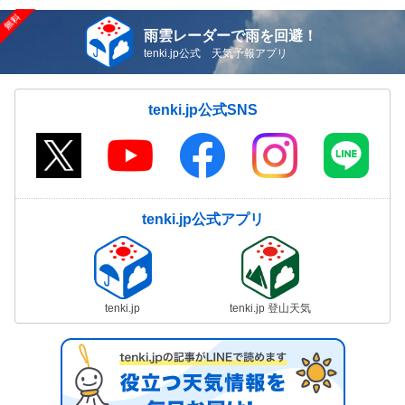
雨雲レーダーで雨を回避！
tenki.jp公式 天気予報アプリ
tenki.jp公式SNS
tenki.jp公式アプリ
tenki.jp
tenki.jp 登山天気