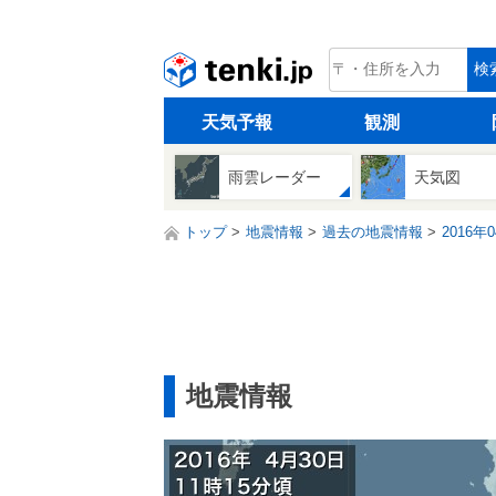
tenki.jp
検
天気予報
観測
雨雲レーダー
天気図
トップ
地震情報
過去の地震情報
2016年
地震情報