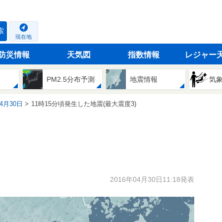
索
現在地
防災情報
天気図
指数情報
レジャー
PM2.5分布予測
地震情報
気
04月30日
11時15分頃発生した地震(最大震度3)
2016年04月30日11:18発表