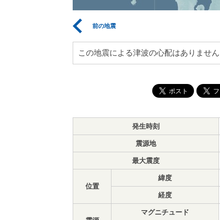
前の地震
この地震による津波の心配はありません
発生時刻
震源地
最大震度
緯度
位置
経度
マグニチュード