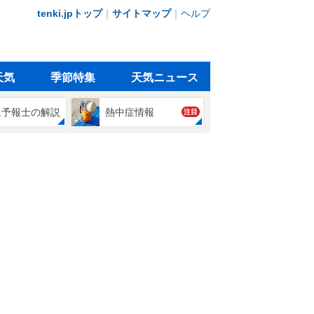
tenki.jpトップ
｜
サイトマップ
｜
ヘルプ
天気
季節特集
天気ニュース
象予報士の解説
熱中症情報
注目