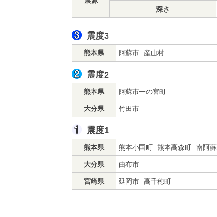
震源
深さ
震度3
熊本県
阿蘇市
産山村
震度2
熊本県
阿蘇市一の宮町
大分県
竹田市
震度1
熊本県
熊本小国町
熊本高森町
南阿蘇
大分県
由布市
宮崎県
延岡市
高千穂町