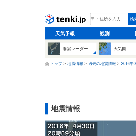
tenki.jp
検
天気予報
観測
雨雲レーダー
天気図
トップ
地震情報
過去の地震情報
2016年
地震情報