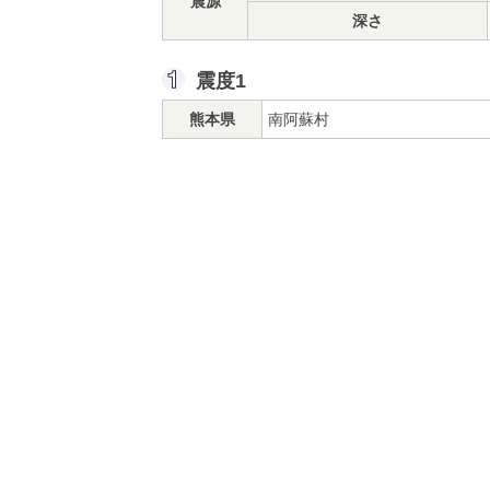
震源
深さ
震度1
熊本県
南阿蘇村