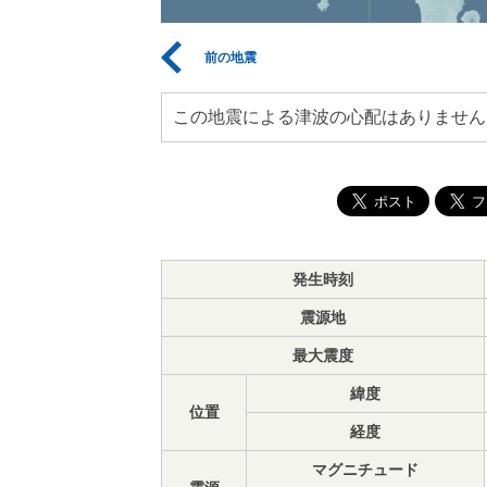
前の地震
この地震による津波の心配はありません
発生時刻
震源地
最大震度
緯度
位置
経度
マグニチュード