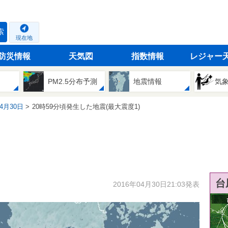
索
現在地
防災情報
天気図
指数情報
レジャー
PM2.5分布予測
地震情報
気
04月30日
20時59分頃発生した地震(最大震度1)
台
2016年04月30日21:03発表