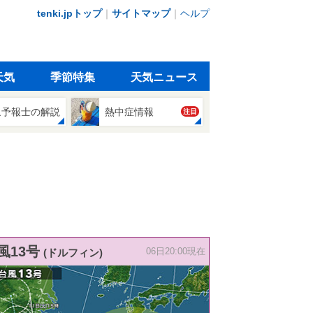
tenki.jpトップ
｜
サイトマップ
｜
ヘルプ
天気
季節特集
天気ニュース
象予報士の解説
熱中症情報
注目
風13号
(ドルフィン)
06日20:00現在