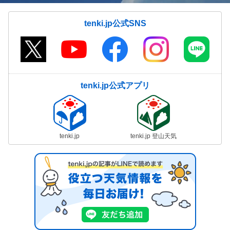
tenki.jp公式SNS
tenki.jp公式アプリ
tenki.jp
tenki.jp 登山天気