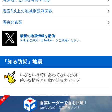
震度3以上の地域別観測回数
震央分布図
最新の地震情報を配信
tenki.jp公式X（旧Twitter）をご利用ください。
「知る防災」地震
いざという時にあわてないために
確かな情報と行動で防災力アップ
雨雲レーダーで雨を回避！
tenki.jp公式 天気予報アプリ