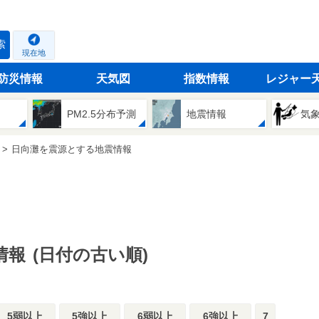
索
現在地
防災情報
天気図
指数情報
レジャー
PM2.5分布予測
地震情報
気
日向灘を震源とする地震情報
情報
(日付の古い順)
5弱以上
5強以上
6弱以上
6強以上
7