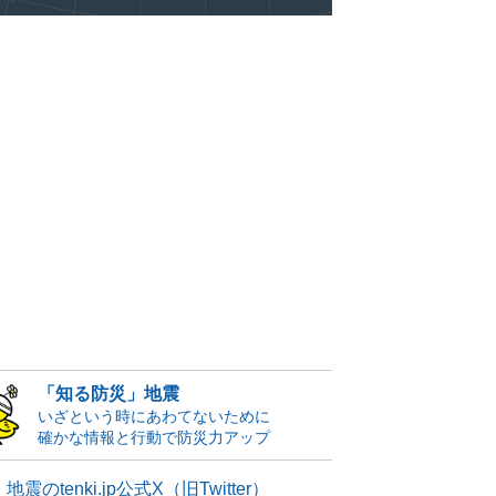
「知る防災」地震
いざという時にあわてないために
確かな情報と行動で防災力アップ
地震のtenki.jp公式X（旧Twitter）