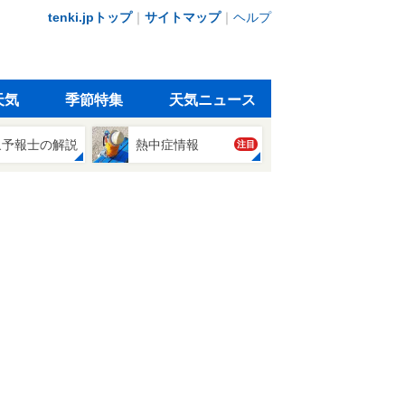
tenki.jpトップ
｜
サイトマップ
｜
ヘルプ
天気
季節特集
天気ニュース
象予報士の解説
熱中症情報
注目