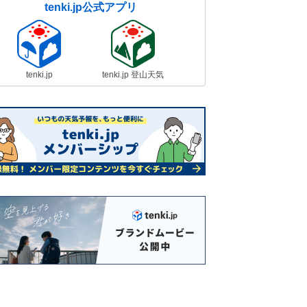
tenki.jp公式アプリ
tenki.jp
tenki.jp 登山天気