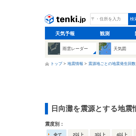
tenki.jp
検
天気予報
観測
雨雲レーダー
天気図
トップ
地震情報
震源地ごとの地震発生回数
日向灘を震源とする地震
震度別：
全て
2以上
3以上
4以上