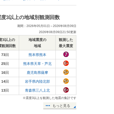
震度3以上の地域別観測回数
期間：2026年05月01日～2026年08月09日
2026年08月09日21:50更新
度3以上の
地域震度の
観測した
震観測回数
地域
最大震度
73
回
熊本県熊本
25
回
熊本県天草・芦北
16
回
鹿児島県薩摩
14
回
岩手県内陸北部
13
回
青森県三八上北
※震度3以上を観測した地震の集計です
もっと見る