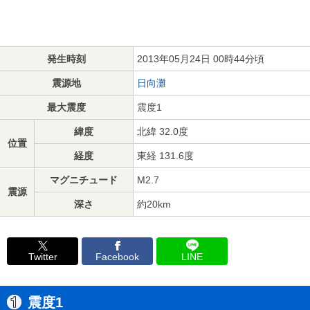
発生時刻
2013年05月24日 00時44分頃
震源地
日向灘
最大震度
震度1
緯度
北緯 32.0度
位置
経度
東経 131.6度
マグニチュード
M2.7
震源
深さ
約20km
Twitter
Facebook
LINE
震度1