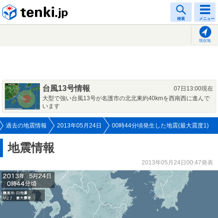
tenki.jp
検索
メニュー
現在地
台風13号情報
07日13:00現在
大型で強い台風13号が名護市の北北東約40kmを西南西に進んで
います
過去の地震情報
2013年05月24日
00時44分頃発生した地震(最大震度1)
地震情報
2013年05月24日00:47発表