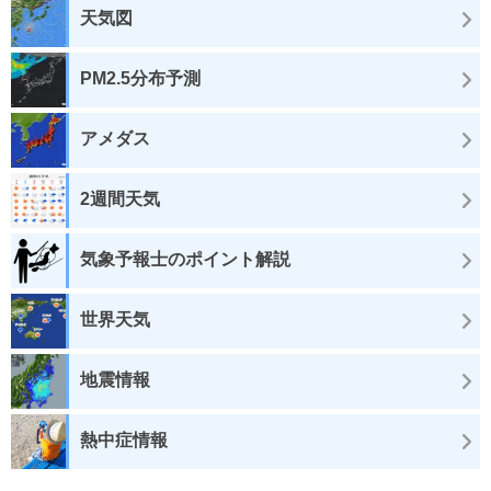
天気図
PM2.5分布予測
アメダス
2週間天気
気象予報士のポイント解説
世界天気
地震情報
熱中症情報