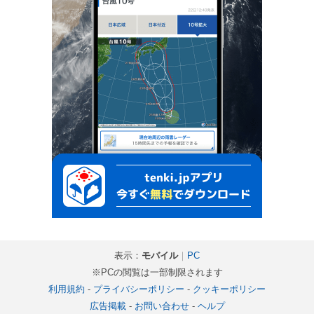
表示：
モバイル
｜
PC
※PCの閲覧は一部制限されます
利用規約
-
プライバシーポリシー
-
クッキーポリシー
広告掲載
-
お問い合わせ
-
ヘルプ