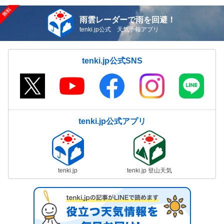
雨雲レーダーで雨を回避！
tenki.jp公式 天気予報アプリ
tenki.jp公式SNS
tenki.jp公式アプリ
tenki.jp
tenki.jp 登山天気