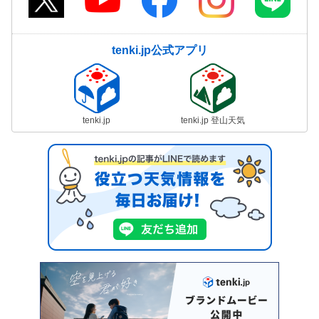
tenki.jp公式アプリ
tenki.jp
tenki.jp 登山天気