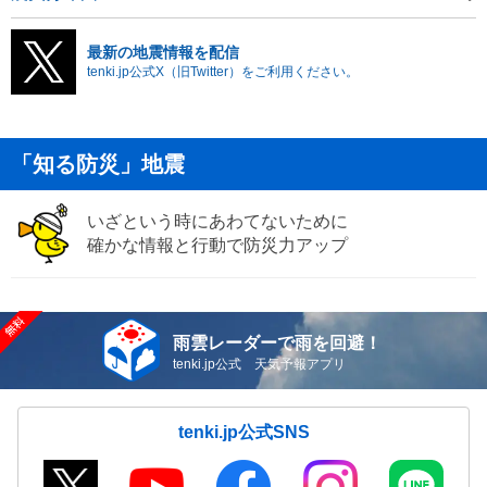
最新の地震情報を配信
tenki.jp公式X（旧Twitter）をご利用ください。
「知る防災」地震
いざという時にあわてないために
確かな情報と行動で防災力アップ
雨雲レーダーで雨を回避！
tenki.jp公式 天気予報アプリ
tenki.jp公式SNS