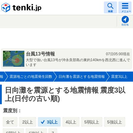
tenki.jp
検索
メニュー
現在地
台風13号情報
07日05:00現在
大型で強い台風13号が沖永良部島の東約140kmを西北西に進んで
います
報
震源地ごとの地震発生回数
日向灘を震源とする地震情報
震度3以上
日向灘を震源とする地震情報
震度3以
上(日付の古い順)
震度別：
全て
2以上
3以上
4以上
5弱以上
5強以上