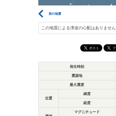
前の地震
この地震による津波の心配はありません
発生時刻
震源地
最大震度
緯度
位置
経度
マグニチュード