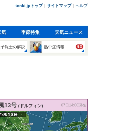
tenki.jpトップ
｜
サイトマップ
｜
ヘルプ
天気
季節特集
天気ニュース
象予報士の解説
熱中症情報
注目
風13号
(ドルフィン)
07日14:00現在