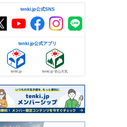
tenki.jp公式SNS
tenki.jp公式アプリ
tenki.jp
tenki.jp 登山天気