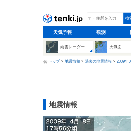
tenki.jp
検
天気予報
観測
雨雲レーダー
天気図
トップ
地震情報
過去の地震情報
2009年
地震情報