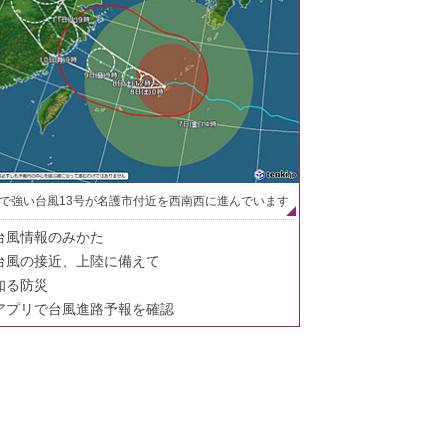
で強い台風13号が名護市付近を西南西に進んでいます
台風情報のみかた
台風の接近、上陸に備えて
知る防災
アプリで台風進路予報を確認