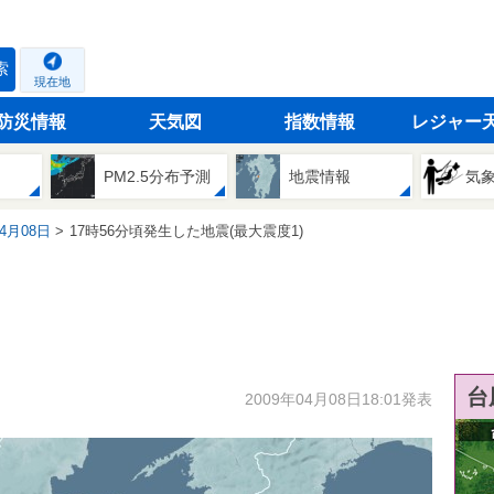
索
現在地
防災情報
天気図
指数情報
レジャー
PM2.5分布予測
地震情報
気
04月08日
17時56分頃発生した地震(最大震度1)
台
2009年04月08日18:01発表