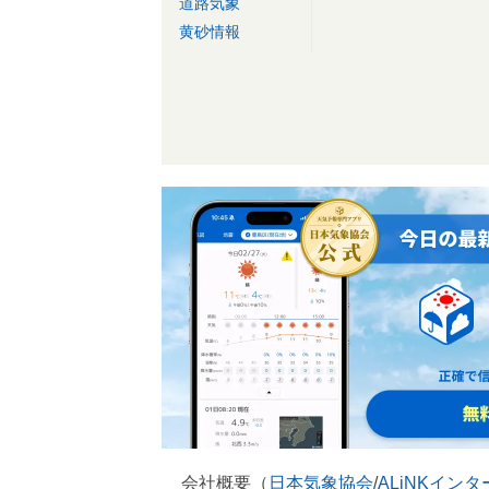
道路気象
黄砂情報
会社概要（
日本気象協会
/
ALiNKイン