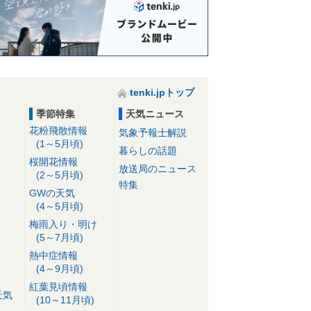
tenki.jpトップ
季節特集
天気ニュース
花粉飛散情報
気象予報士解説
(1～5月頃)
暮らしの話題
桜開花情報
放送局のニュース
(2～5月頃)
特集
GWの天気
(4～5月頃)
梅雨入り・明け
(5～7月頃)
熱中症情報
(4～9月頃)
紅葉見頃情報
天気
(10～11月頃)