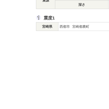
震源
深さ
震度1
宮崎県
西都市
宮崎都農町