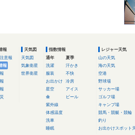
情報
天気図
指数情報
レジャー天気
注意報
天気図
通年
夏季
山の天気
情報
気象衛星
洗濯
汗かき
海の天気
報
世界衛星
服装
不快
空港
報
お出かけ
冷房
野球場
報
星空
アイス
サッカー場
災
傘
ビール
ゴルフ場
紫外線
キャンプ場
体感温度
競馬・競艇・競輪
洗車
釣り
睡眠
お出かけスポット