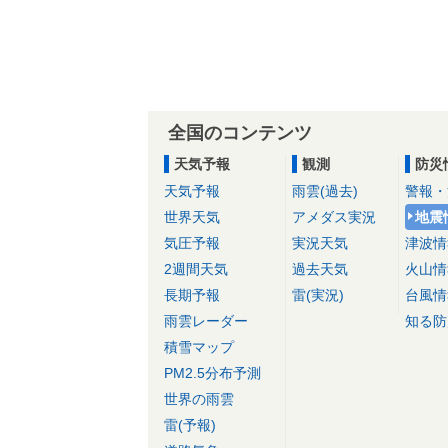
全国のコンテンツ
天気予報
観測
防災
天気予報
雨雲(過去)
警報・
世界天気
アメダス実況
地震
気圧予報
実況天気
津波情
2週間天気
過去天気
火山情
長期予報
雷(実況)
台風情
雨雲レーダー
知る防
積雪マップ
PM2.5分布予測
世界の雨雲
雷(予報)