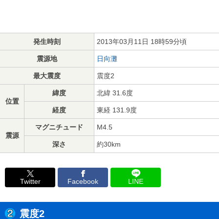
発生時刻
2013年03月11日 18時59分頃
震源地
日向灘
最大震度
震度2
緯度
北緯 31.6度
位置
経度
東経 131.9度
マグニチュード
M4.5
震源
深さ
約30km
Twitter
Facebook
LINE
震度2