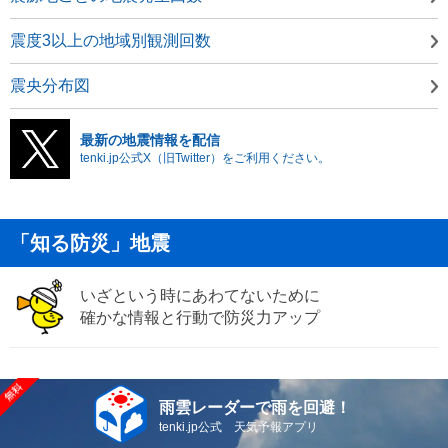
震度3以上の地域別観測回数
震央分布図
最新の地震情報を配信
tenki.jp公式X（旧Twitter）をご利用ください。
「知る防災」地震
いざという時にあわてないために
確かな情報と行動で防災力アップ
雨雲レーダーで雨を回避！
tenki.jp公式 天気予報アプリ