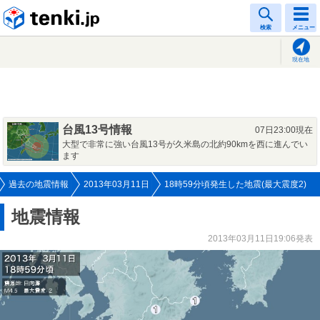
tenki.jp
検索
メニュー
現在地
台風13号情報
07日23:00現在
大型で非常に強い台風13号が久米島の北約90kmを西に進んでい
ます
過去の地震情報
2013年03月11日
18時59分頃発生した地震(最大震度2)
地震情報
2013年03月11日19:06発表