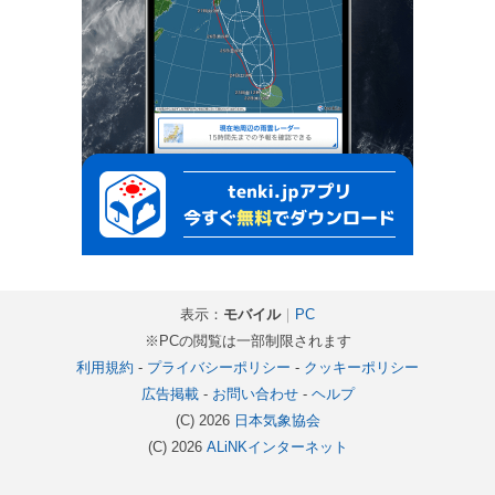
表示：
モバイル
｜
PC
※PCの閲覧は一部制限されます
利用規約
-
プライバシーポリシー
-
クッキーポリシー
広告掲載
-
お問い合わせ
-
ヘルプ
(C) 2026
日本気象協会
(C) 2026
ALiNKインターネット