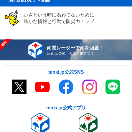
いざという時にあわてないために
確かな情報と行動で防災力アップ
雨雲レーダーで雨を回避！
tenki.jp公式 天気予報アプリ
tenki.jp公式SNS
tenki.jp公式アプリ