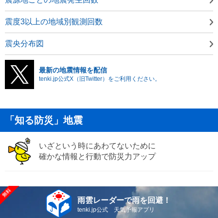
震度3以上の地域別観測回数
震央分布図
最新の地震情報を配信
tenki.jp公式X（旧Twitter）をご利用ください。
「知る防災」地震
いざという時にあわてないために
確かな情報と行動で防災力アップ
雨雲レーダーで雨を回避！
tenki.jp公式 天気予報アプリ