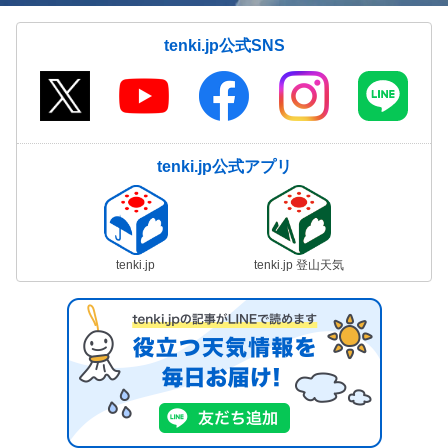
tenki.jp公式SNS
tenki.jp公式アプリ
tenki.jp
tenki.jp 登山天気