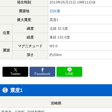
発生時刻
2013年05月21日 19時11分頃
震源地
日向灘
最大震度
震度1
緯度
北緯 32.5度
位置
経度
東経 132.0度
マグニチュード
M3.0
震源
深さ
約20km
Twitter
Facebook
LINE
震度1
宮崎県
西都市
川南町
宮崎都農町