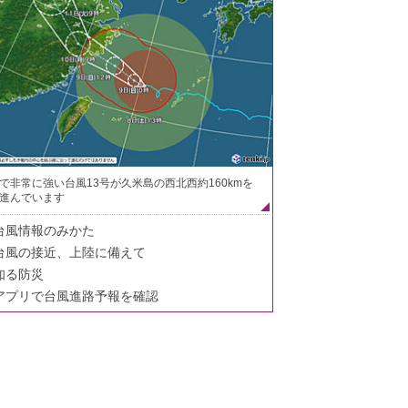
で非常に強い台風13号が久米島の西北西約160kmを
進んでいます
台風情報のみかた
台風の接近、上陸に備えて
知る防災
アプリで台風進路予報を確認