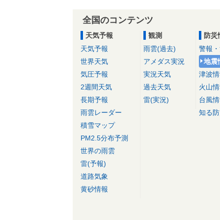
全国のコンテンツ
天気予報
観測
防災
天気予報
雨雲(過去)
警報・
世界天気
アメダス実況
地震
気圧予報
実況天気
津波情
2週間天気
過去天気
火山情
長期予報
雷(実況)
台風情
雨雲レーダー
知る防
積雪マップ
PM2.5分布予測
世界の雨雲
雷(予報)
道路気象
黄砂情報