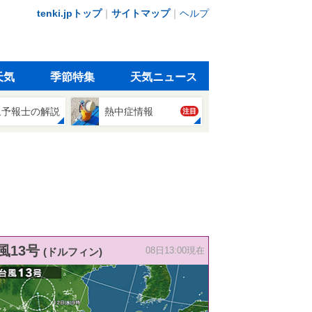
tenki.jpトップ
｜
サイトマップ
｜
ヘルプ
天気
季節特集
天気ニュース
象予報士の解説
熱中症情報
注目
風13号
(ドルフィン)
08日13:00現在