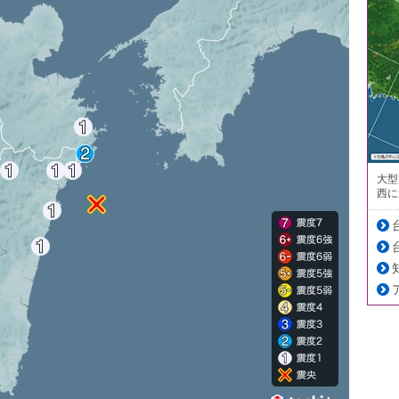
大型
西に