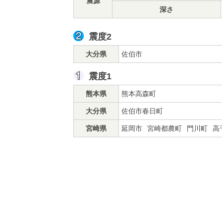
震源
深さ
震度2
大分県
佐伯市
震度1
熊本県
熊本高森町
大分県
佐伯市春日町
宮崎県
延岡市
宮崎都農町
門川町
高