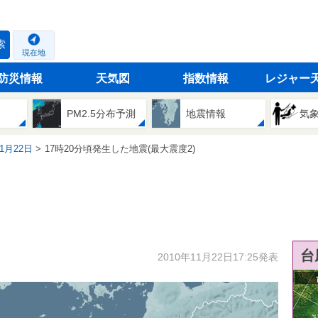
索
現在地
防災情報
天気図
指数情報
レジャー
PM2.5分布予測
地震情報
気
11月22日
17時20分頃発生した地震(最大震度2)
台
2010年11月22日17:25発表