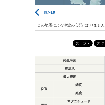
前の地震
この地震による津波の心配はありません
発生時刻
震源地
最大震度
緯度
位置
経度
マグニチュード