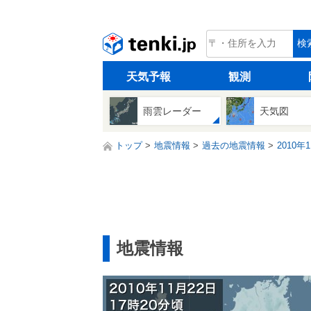
tenki.jp
検
天気予報
観測
雨雲レーダー
天気図
トップ
地震情報
過去の地震情報
2010年
地震情報