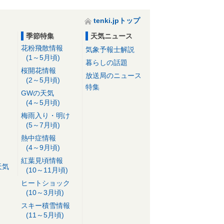
tenki.jpトップ
季節特集
天気ニュース
花粉飛散情報
気象予報士解説
(1～5月頃)
暮らしの話題
桜開花情報
放送局のニュース
(2～5月頃)
特集
GWの天気
(4～5月頃)
梅雨入り・明け
(5～7月頃)
熱中症情報
(4～9月頃)
紅葉見頃情報
天気
(10～11月頃)
ヒートショック
(10～3月頃)
スキー積雪情報
(11～5月頃)