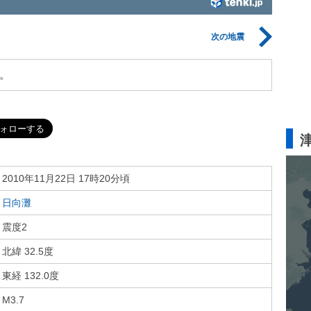
次の地震
。
2010年11月22日 17時20分頃
日向灘
震度2
北緯 32.5度
東経 132.0度
M3.7