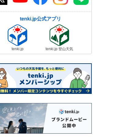
tenki.jp公式アプリ
tenki.jp
tenki.jp 登山天気