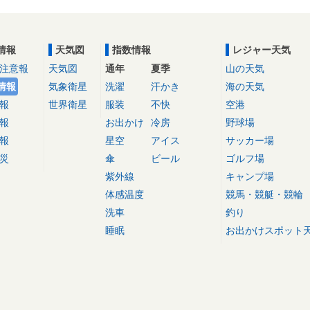
情報
天気図
指数情報
レジャー天気
注意報
天気図
通年
夏季
山の天気
情報
気象衛星
洗濯
汗かき
海の天気
報
世界衛星
服装
不快
空港
報
お出かけ
冷房
野球場
報
星空
アイス
サッカー場
災
傘
ビール
ゴルフ場
紫外線
キャンプ場
体感温度
競馬・競艇・競輪
洗車
釣り
睡眠
お出かけスポット