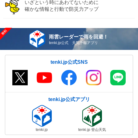
いざという時にあわてないために
確かな情報と行動で防災力アップ
雨雲レーダーで雨を回避！
tenki.jp公式 天気予報アプリ
tenki.jp公式SNS
tenki.jp公式アプリ
tenki.jp
tenki.jp 登山天気