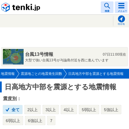
tenki.jp
検索
メニュー
現在地
台風13号情報
07日11:00現在
大型で強い台風13号が与論島付近を西に進んでいます
地震情報
震源地ごとの地震発生回数
日高地方中部を震源とする地震情報
日高地方中部を震源とする地震情報
震度別：
全て
2以上
3以上
4以上
5弱以上
5強以上
6弱以上
6強以上
7