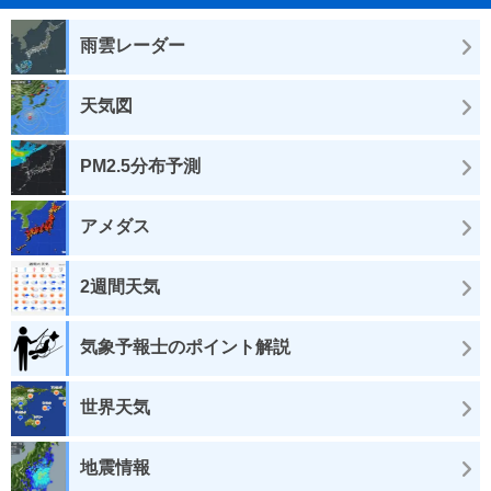
雨雲レーダー
天気図
PM2.5分布予測
アメダス
2週間天気
気象予報士のポイント解説
世界天気
地震情報