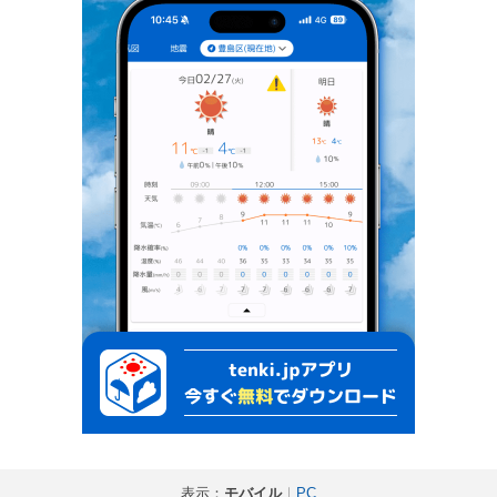
表示：
モバイル
｜
PC