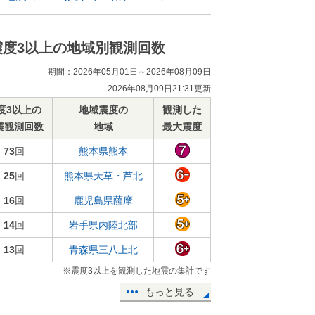
震度3以上の地域別観測回数
期間：2026年05月01日～2026年08月09日
2026年08月09日21:31更新
度3以上の
地域震度の
観測した
震観測回数
地域
最大震度
73
回
熊本県熊本
25
回
熊本県天草・芦北
16
回
鹿児島県薩摩
14
回
岩手県内陸北部
13
回
青森県三八上北
※震度3以上を観測した地震の集計です
もっと見る