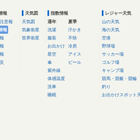
情報
天気図
指数情報
レジャー天気
注意報
天気図
通年
夏季
山の天気
情報
気象衛星
洗濯
汗かき
海の天気
報
世界衛星
服装
不快
空港
報
お出かけ
冷房
野球場
報
星空
アイス
サッカー場
災
傘
ビール
ゴルフ場
紫外線
キャンプ場
体感温度
競馬・競艇・競輪
洗車
釣り
睡眠
お出かけスポット