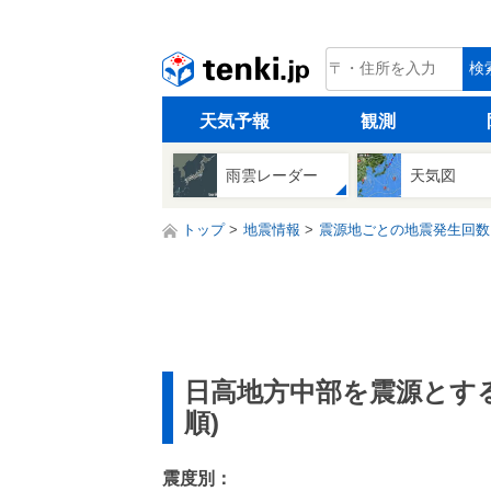
tenki.jp
検
天気予報
観測
雨雲レーダー
天気図
トップ
地震情報
震源地ごとの地震発生回数
日高地方中部を震源とす
順)
震度別：