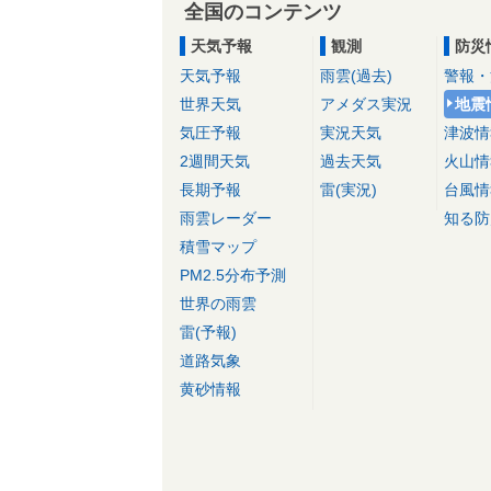
全国のコンテンツ
天気予報
観測
防災
天気予報
雨雲(過去)
警報・
世界天気
アメダス実況
地震
気圧予報
実況天気
津波情
2週間天気
過去天気
火山情
長期予報
雷(実況)
台風情
雨雲レーダー
知る防
積雪マップ
PM2.5分布予測
世界の雨雲
雷(予報)
道路気象
黄砂情報