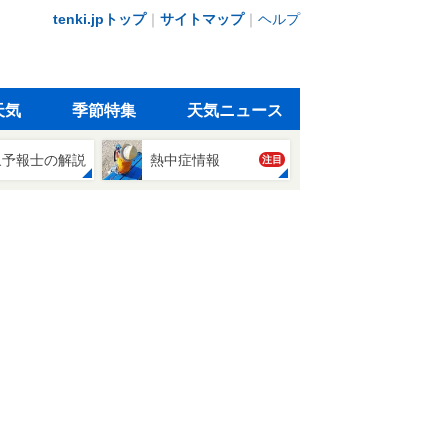
tenki.jpトップ
｜
サイトマップ
｜
ヘルプ
天気
季節特集
天気ニュース
象予報士の解説
熱中症情報
注目