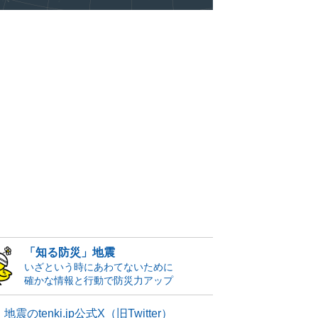
「知る防災」地震
いざという時にあわてないために
確かな情報と行動で防災力アップ
地震のtenki.jp公式X（旧Twitter）