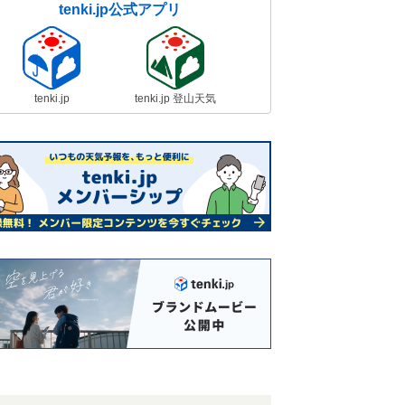
tenki.jp公式アプリ
tenki.jp
tenki.jp 登山天気