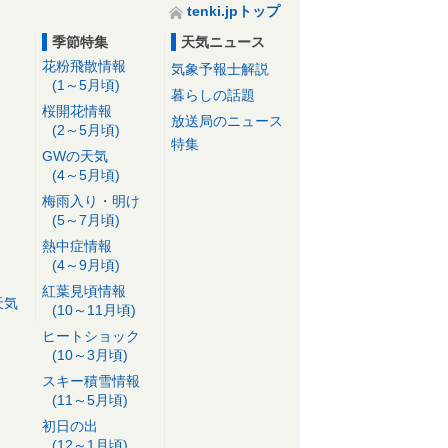
tenki.jpトップ
季節特集
天気ニュース
花粉飛散情報
気象予報士解説
(1～5月頃)
暮らしの話題
桜開花情報
放送局のニュース
(2～5月頃)
特集
GWの天気
(4～5月頃)
梅雨入り・明け
(5～7月頃)
熱中症情報
(4～9月頃)
紅葉見頃情報
天気
(10～11月頃)
ヒートショック
(10～3月頃)
スキー積雪情報
(11～5月頃)
初日の出
(12～1月頃)