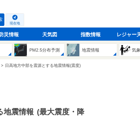
索
現在地
防災情報
天気図
指数情報
レジャー
PM2.5分布予測
地震情報
気
日高地方中部を震源とする地震情報(震度)
る地震情報
(最大震度・降