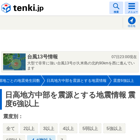
tenki.jp
検索
メニュー
現在地
台風13号情報
07日23:00現在
大型で非常に強い台風13号が久米島の北約90kmを西に進んでい
ます
源地ごとの地震発生回数
日高地方中部を震源とする地震情報
震度6強以上
日高地方中部を震源とする地震情報
震
度6強以上
震度別：
全て
2以上
3以上
4以上
5弱以上
5強以上