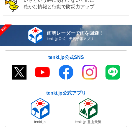
いざという時にあわてないために
確かな情報と行動で防災力アップ
雨雲レーダーで雨を回避！
tenki.jp公式 天気予報アプリ
tenki.jp公式SNS
tenki.jp公式アプリ
tenki.jp
tenki.jp 登山天気