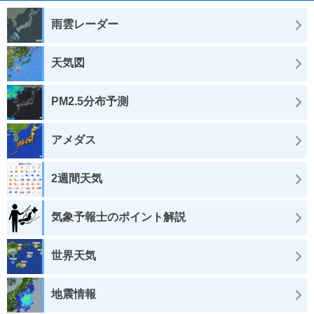
雨雲レーダー
天気図
PM2.5分布予測
アメダス
2週間天気
気象予報士のポイント解説
世界天気
地震情報