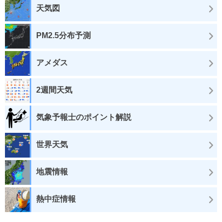
天気図
PM2.5分布予測
アメダス
2週間天気
気象予報士のポイント解説
世界天気
地震情報
熱中症情報