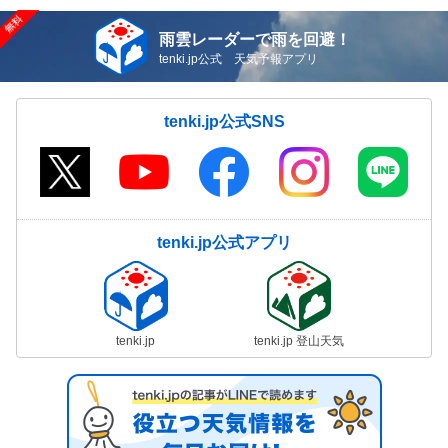
雨雲レーダーで雨を回避！
tenki.jp公式 天気予報アプリ
tenki.jp公式SNS
tenki.jp公式アプリ
tenki.jp
tenki.jp 登山天気