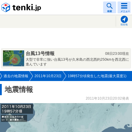
tenki.jp
検索
メニュー
現在地
台風13号情報
08日23:00現在
大型で非常に強い台風13号が久米島の西北西約250kmを西北西に
進んでいます
過去の地震情報
2011年10月23日
19時57分頃発生した地震(最大震度1)
地震情報
2011年10月23日20:02発表