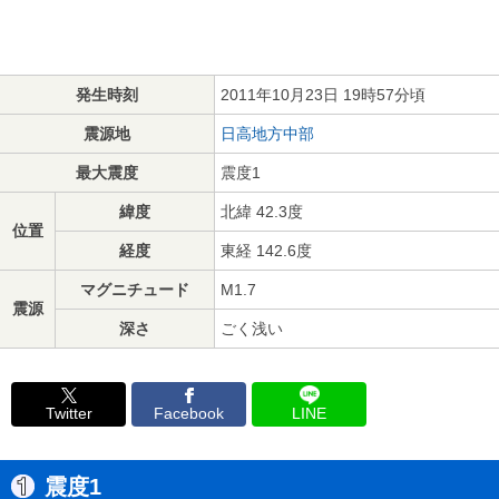
発生時刻
2011年10月23日 19時57分頃
震源地
日高地方中部
最大震度
震度1
緯度
北緯 42.3度
位置
経度
東経 142.6度
マグニチュード
M1.7
震源
深さ
ごく浅い
Twitter
Facebook
LINE
震度1