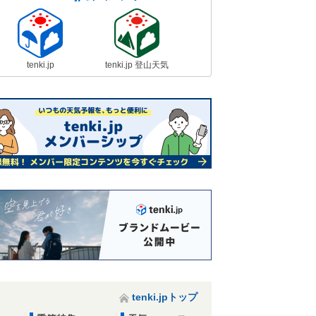
tenki.jp
tenki.jp 登山天気
tenki.jpトップ