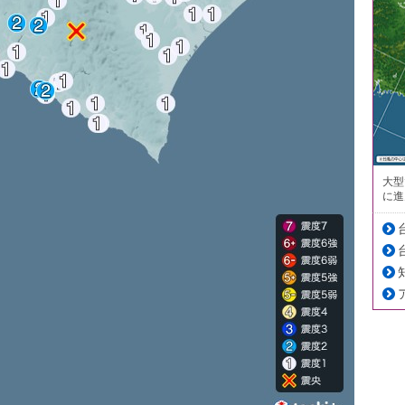
大型
に進