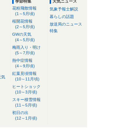
季節特集
天気ニュース
花粉飛散情報
気象予報士解説
(1～5月頃)
暮らしの話題
桜開花情報
放送局のニュース
(2～5月頃)
特集
GWの天気
(4～5月頃)
梅雨入り・明け
(5～7月頃)
熱中症情報
(4～9月頃)
紅葉見頃情報
天気
(10～11月頃)
ヒートショック
(10～3月頃)
スキー積雪情報
(11～5月頃)
初日の出
(12～1月頃)