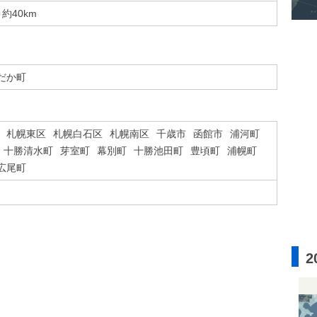
約40km
だか町
札幌東区
札幌白石区
札幌南区
千歳市
函館市
浦河町
十勝清水町
芽室町
幕別町
十勝池田町
豊頃町
浦幌町
広尾町
2