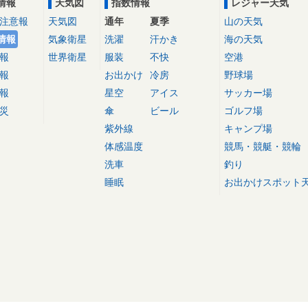
情報
天気図
指数情報
レジャー天気
注意報
天気図
通年
夏季
山の天気
情報
気象衛星
洗濯
汗かき
海の天気
報
世界衛星
服装
不快
空港
報
お出かけ
冷房
野球場
報
星空
アイス
サッカー場
災
傘
ビール
ゴルフ場
紫外線
キャンプ場
体感温度
競馬・競艇・競輪
洗車
釣り
睡眠
お出かけスポット