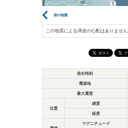
前の地震
この地震による津波の心配はありません
発生時刻
震源地
最大震度
緯度
位置
経度
マグニチュード