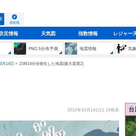
索
現在地
防災情報
天気図
指数情報
レジャー
PM2.5分布予測
地震情報
気
10月14日
21時14分頃発生した地震(最大震度2)
台
2012年10月14日21:19発表