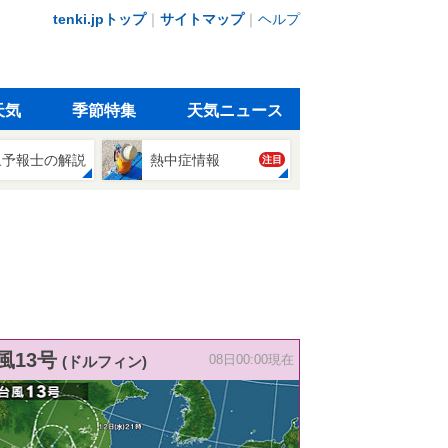
tenki.jpトップ
｜
サイトマップ
｜
ヘルプ
天気
季節特集
天気ニュース
象予報士の解説
熱中症情報
注目
風13号
(ドルフィン)
08日00:00現在