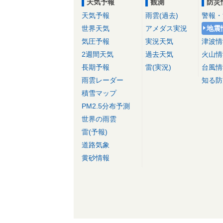
天気予報
観測
防災
天気予報
雨雲(過去)
警報・
世界天気
アメダス実況
地震
気圧予報
実況天気
津波情
2週間天気
過去天気
火山情
長期予報
雷(実況)
台風情
雨雲レーダー
知る防
積雪マップ
PM2.5分布予測
世界の雨雲
雷(予報)
道路気象
黄砂情報