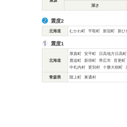
震源
深さ
震度2
北海道
むかわ町
平取町
新冠町
新ひ
震度1
厚真町
安平町
日高地方日高町
北海道
鹿追町
新得町
帯広市
音更町
中札内村
更別村
十勝大樹町
青森県
階上町
東通村