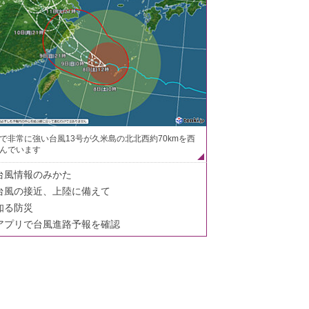
で非常に強い台風13号が久米島の北北西約70kmを西
んでいます
台風情報のみかた
台風の接近、上陸に備えて
知る防災
アプリで台風進路予報を確認