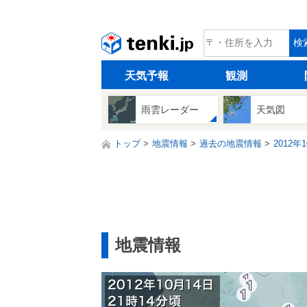
tenki.jp
検
天気予報
観測
雨雲レーダー
天気図
トップ
地震情報
過去の地震情報
2012年
地震情報