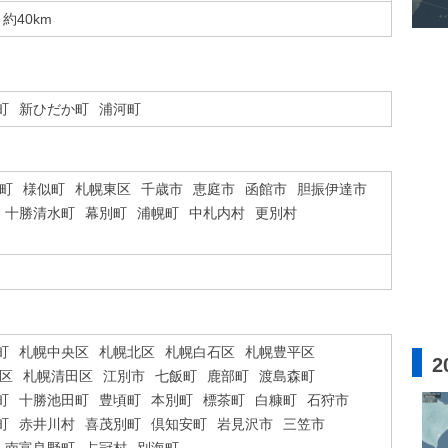
約40km
町
新ひだか町
浦河町
町
様似町
札幌東区
千歳市
恵庭市
函館市
胆振伊達市
十勝清水町
幕別町
浦幌町
中札内村
更別村
町
札幌中央区
札幌北区
札幌白石区
札幌豊平区
2
区
札幌清田区
江別市
七飯町
鹿部町
渡島森町
町
十勝池田町
豊頃町
本別町
標茶町
白糠町
石狩市
町
赤井川村
喜茂別町
倶知安町
岩見沢市
三笠市