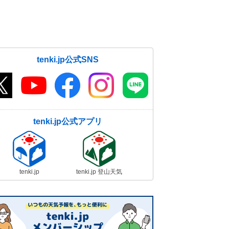
tenki.jp公式SNS
tenki.jp公式アプリ
tenki.jp
tenki.jp 登山天気