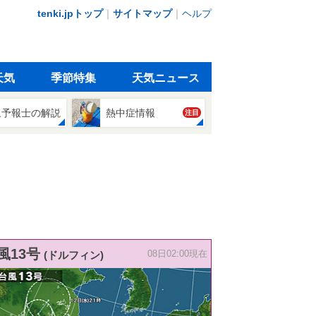
tenki.jpトップ
｜
サイトマップ
｜
ヘルプ
天気
季節特集
天気ニュース
象予報士の解説
熱中症情報
注目
風13号
(ドルフィン)
08日02:00現在