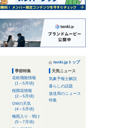
tenki.jpトップ
季節特集
天気ニュース
花粉飛散情報
気象予報士解説
(1～5月頃)
暮らしの話題
桜開花情報
放送局のニュース
(2～5月頃)
特集
GWの天気
(4～5月頃)
梅雨入り・明け
(5～7月頃)