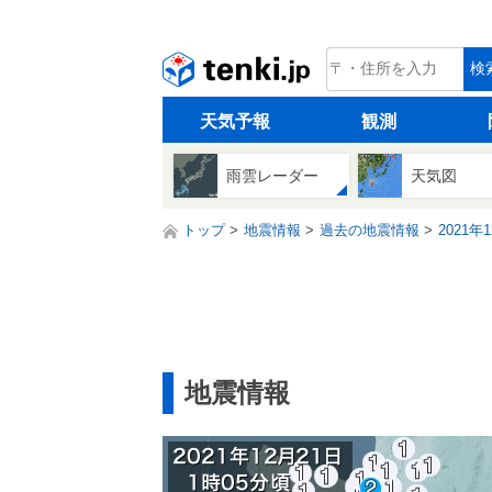
tenki.jp
検
天気予報
観測
雨雲レーダー
天気図
トップ
地震情報
過去の地震情報
2021年
地震情報