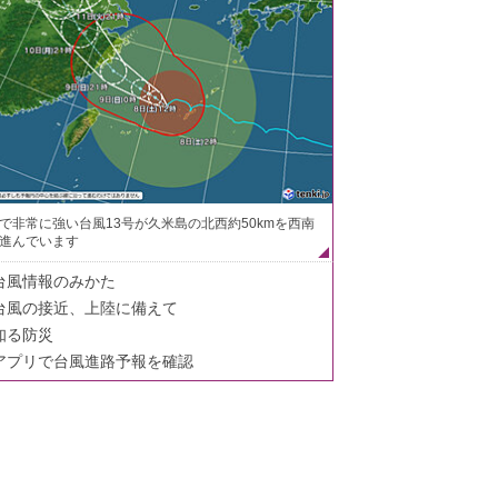
で非常に強い台風13号が久米島の北西約50kmを西南
進んでいます
台風情報のみかた
台風の接近、上陸に備えて
知る防災
アプリで台風進路予報を確認