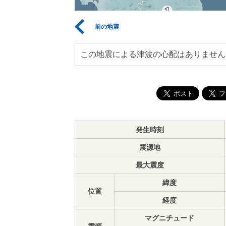
前の地震
この地震による津波の心配はありません
発生時刻
震源地
最大震度
緯度
位置
経度
マグニチュード