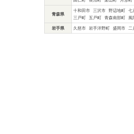
由仁町
長沼町
栗山町
月形町
十和田市
三沢市
野辺地町
七
青森県
三戸町
五戸町
青森南部町
風
岩手県
久慈市
岩手洋野町
盛岡市
二