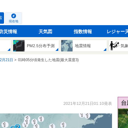
索
現在地
防災情報
天気図
指数情報
レジャー
PM2.5分布予測
地震情報
気
12月21日
01時05分頃発生した地震(最大震度3)
台
2021年12月21日01:10発表