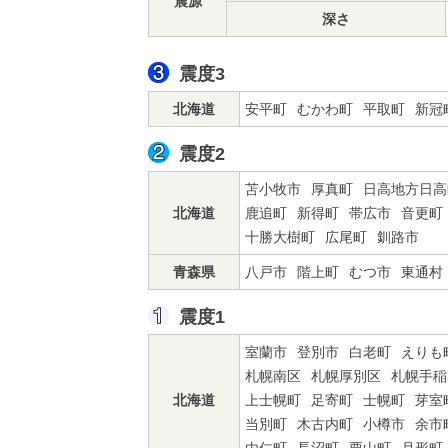
震源
深さ
震度3
北海道
安平町
むかわ町
平取町
新冠
震度2
苫小牧市
厚真町
日高地方日高
北海道
鹿追町
新得町
帯広市
音更町
十勝大樹町
広尾町
釧路市
青森県
八戸市
階上町
むつ市
東通村
震度1
室蘭市
登別市
白老町
えりも
札幌南区
札幌厚別区
札幌手稲
北海道
上士幌町
足寄町
士幌町
芽室
当別町
木古内町
小樽市
余市