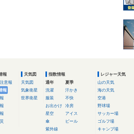
情報
天気図
指数情報
レジャー天気
注意報
天気図
通年
夏季
山の天気
情報
気象衛星
洗濯
汗かき
海の天気
報
世界衛星
服装
不快
空港
報
お出かけ
冷房
野球場
報
星空
アイス
サッカー場
災
傘
ビール
ゴルフ場
紫外線
キャンプ場