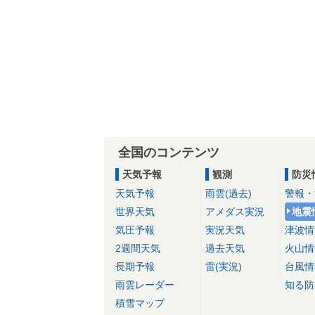
全国のコンテンツ
天気予報
観測
防災
天気予報
雨雲(過去)
警報・
世界天気
アメダス実況
地震
気圧予報
実況天気
津波情
2週間天気
過去天気
火山情
長期予報
雷(実況)
台風情
雨雲レーダー
知る防
積雪マップ