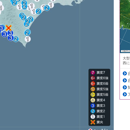
大型
西に