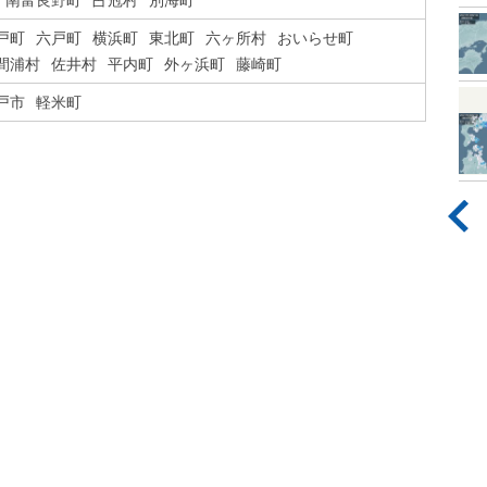
南富良野町
占冠村
別海町
戸町
六戸町
横浜町
東北町
六ヶ所村
おいらせ町
間浦村
佐井村
平内町
外ヶ浜町
藤崎町
戸市
軽米町