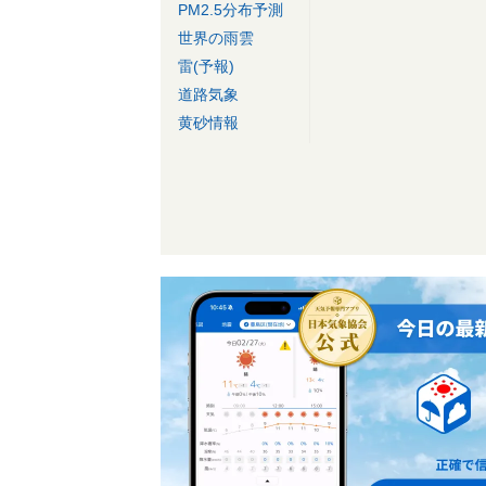
PM2.5分布予測
世界の雨雲
雷(予報)
道路気象
黄砂情報