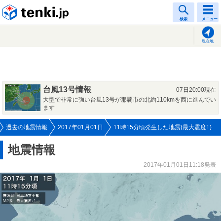
tenki.jp
検索
メニュー
現在地
台風13号情報
07日20:00現在
大型で非常に強い台風13号が那覇市の北約110kmを西に進んでい
ます
過去の地震情報
2017年01月01日
11時15分頃発生した地震(最大震度1)
地震情報
2017年01月01日11:18発表