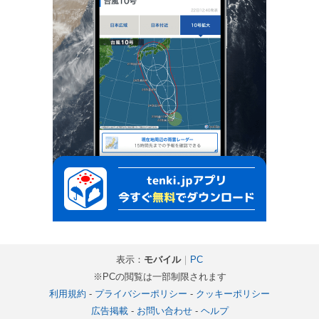
表示：
モバイル
｜
PC
※PCの閲覧は一部制限されます
利用規約
-
プライバシーポリシー
-
クッキーポリシー
広告掲載
-
お問い合わせ
-
ヘルプ