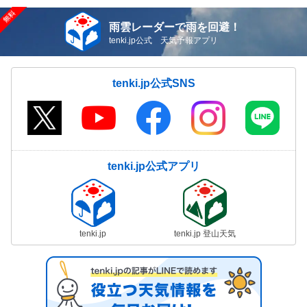
雨雲レーダーで雨を回避！
tenki.jp公式 天気予報アプリ
tenki.jp公式SNS
tenki.jp公式アプリ
tenki.jp
tenki.jp 登山天気