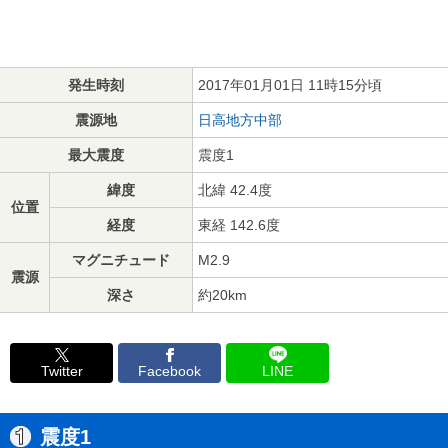
発生時刻
2017年01月01日 11時15分頃
震源地
日高地方中部
最大震度
震度1
緯度
北緯 42.4度
位置
経度
東経 142.6度
マグニチュード
M2.9
震源
深さ
約20km
Twitter
Facebook
LINE
震度1