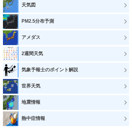
天気図
PM2.5分布予測
アメダス
2週間天気
気象予報士のポイント解説
世界天気
地震情報
熱中症情報