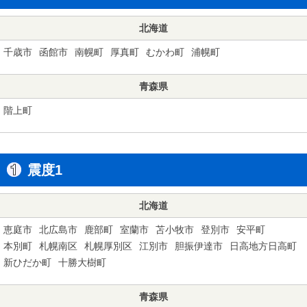
北海道
千歳市
函館市
南幌町
厚真町
むかわ町
浦幌町
青森県
階上町
震度1
北海道
恵庭市
北広島市
鹿部町
室蘭市
苫小牧市
登別市
安平町
本別町
札幌南区
札幌厚別区
江別市
胆振伊達市
日高地方日高町
新ひだか町
十勝大樹町
青森県