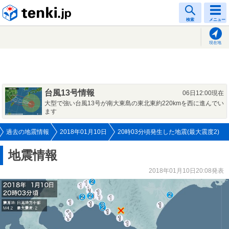
tenki.jp
検索
メニュー
現在地
台風13号情報
06日12:00現在
大型で強い台風13号が南大東島の東北東約220kmを西に進んでい
ます
過去の地震情報
2018年01月10日
20時03分頃発生した地震(最大震度2)
地震情報
2018年01月10日20:08発表