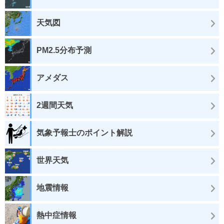
天気図
PM2.5分布予測
アメダス
2週間天気
気象予報士のポイント解説
世界天気
地震情報
熱中症情報