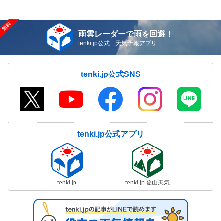
雨雲レーダーで雨を回避！
tenki.jp公式 天気予報アプリ
tenki.jp公式SNS
tenki.jp公式アプリ
tenki.jp
tenki.jp 登山天気