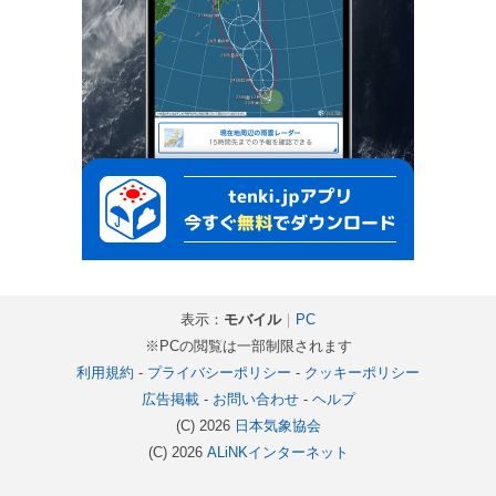
表示：
モバイル
｜
PC
※PCの閲覧は一部制限されます
利用規約
-
プライバシーポリシー
-
クッキーポリシー
広告掲載
-
お問い合わせ
-
ヘルプ
(C) 2026
日本気象協会
(C) 2026
ALiNKインターネット