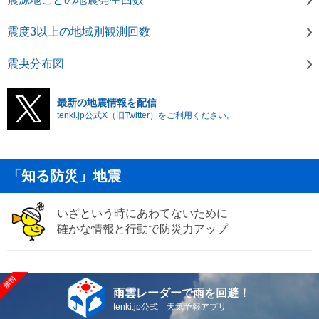
震度3以上の地域別観測回数
震央分布図
最新の地震情報を配信
tenki.jp公式X（旧Twitter）をご利用ください。
「知る防災」地震
いざという時にあわてないために
確かな情報と行動で防災力アップ
雨雲レーダーで雨を回避！
tenki.jp公式 天気予報アプリ