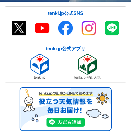
tenki.jp公式SNS
tenki.jp公式アプリ
tenki.jp
tenki.jp 登山天気