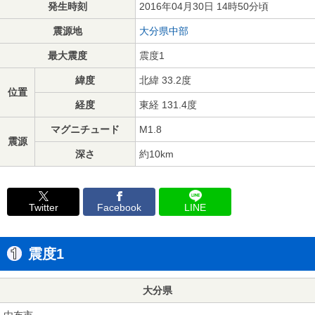
発生時刻
2016年04月30日 14時50分頃
震源地
大分県中部
最大震度
震度1
緯度
北緯 33.2度
位置
経度
東経 131.4度
マグニチュード
M1.8
震源
深さ
約10km
Twitter
Facebook
LINE
震度1
大分県
由布市