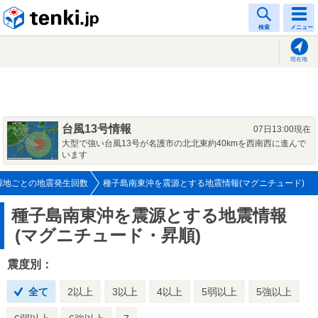
tenki.jp
検索
メニュー
現在地
台風13号情報
07日13:00現在
大型で強い台風13号が名護市の北北東約40kmを西南西に進んで
います
源地ごとの地震発生回数
種子島南東沖を震源とする地震情報(マグニチュード)
種子島南東沖を震源とする地震情報
(マグニチュード・昇順)
震度別：
全て
2以上
3以上
4以上
5弱以上
5強以上