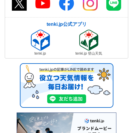
tenki.jp公式アプリ
tenki.jp
tenki.jp 登山天気