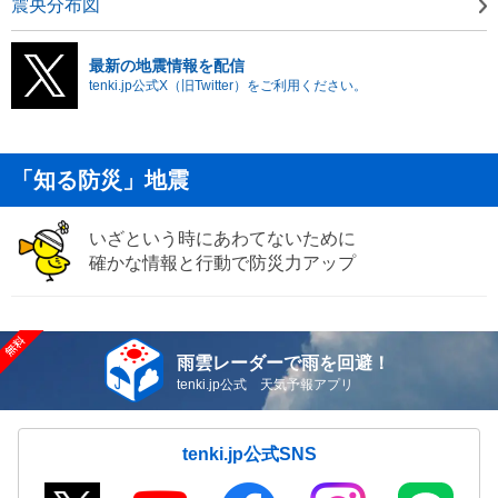
震央分布図
最新の地震情報を配信
tenki.jp公式X（旧Twitter）をご利用ください。
「知る防災」地震
いざという時にあわてないために
確かな情報と行動で防災力アップ
雨雲レーダーで雨を回避！
tenki.jp公式 天気予報アプリ
tenki.jp公式SNS