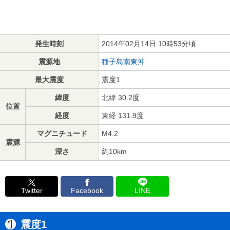
発生時刻
2014年02月14日 10時53分頃
震源地
種子島南東沖
最大震度
震度1
緯度
北緯 30.2度
位置
経度
東経 131.9度
マグニチュード
M4.2
震源
深さ
約10km
Twitter
Facebook
LINE
震度1