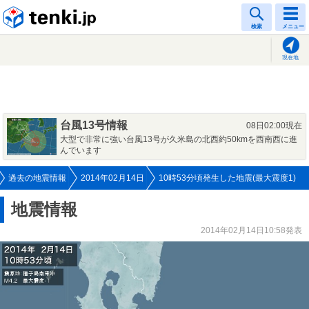
tenki.jp
検索
メニュー
現在地
台風13号情報
08日02:00現在
大型で非常に強い台風13号が久米島の北西約50kmを西南西に進
んでいます
過去の地震情報
2014年02月14日
10時53分頃発生した地震(最大震度1)
地震情報
2014年02月14日10:58発表