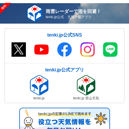
雨雲レーダーで雨を回避！
tenki.jp公式 天気予報アプリ
tenki.jp公式SNS
tenki.jp公式アプリ
tenki.jp
tenki.jp 登山天気