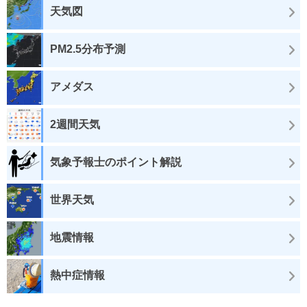
天気図
PM2.5分布予測
アメダス
2週間天気
気象予報士のポイント解説
世界天気
地震情報
熱中症情報