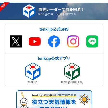
雨雲レーダーで雨を回避！
tenki.jp公式 天気予報アプリ
tenki.jp公式SNS
tenki.jp公式アプリ
tenki.jp
tenki.jp 登山天気