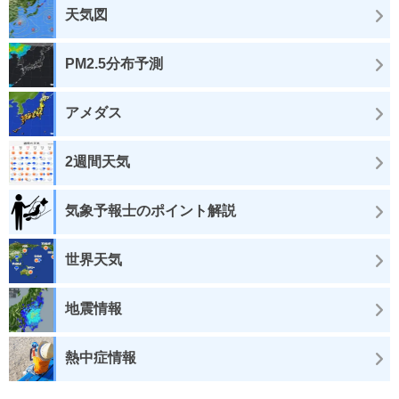
天気図
PM2.5分布予測
アメダス
2週間天気
気象予報士のポイント解説
世界天気
地震情報
熱中症情報