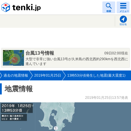
tenki.jp
検索
メニュー
現在地
台風13号情報
09日02:00現在
大型で非常に強い台風13号が久米島の西北西約290kmを西北西に
進んでいます
過去の地震情報
2019年01月25日
13時53分頃発生した地震(最大震度1)
地震情報
2019年01月25日13:57発表