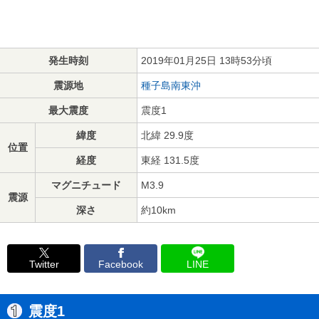
発生時刻
2019年01月25日 13時53分頃
震源地
種子島南東沖
最大震度
震度1
緯度
北緯 29.9度
位置
経度
東経 131.5度
マグニチュード
M3.9
震源
深さ
約10km
Twitter
Facebook
LINE
震度1