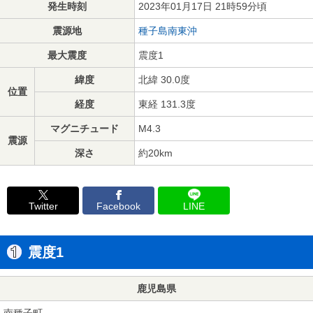
発生時刻
2023年01月17日 21時59分頃
震源地
種子島南東沖
最大震度
震度1
緯度
北緯 30.0度
位置
経度
東経 131.3度
マグニチュード
M4.3
震源
深さ
約20km
Twitter
Facebook
LINE
震度1
鹿児島県
南種子町