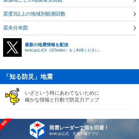
震度3以上の地域別観測回数
震央分布図
最新の地震情報を配信
tenki.jp公式X（旧Twitter）をご利用ください。
「知る防災」地震
いざという時にあわてないために
確かな情報と行動で防災力アップ
雨雲レーダーで雨を回避！
tenki.jp公式 天気予報アプリ