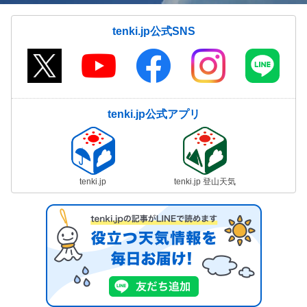
tenki.jp公式SNS
tenki.jp公式アプリ
tenki.jp
tenki.jp 登山天気