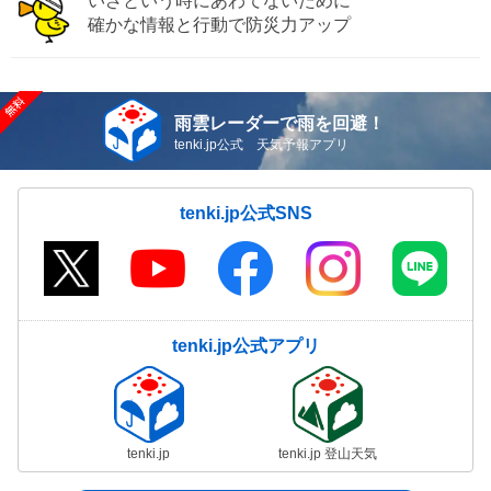
いざという時にあわてないために
確かな情報と行動で防災力アップ
雨雲レーダーで雨を回避！
tenki.jp公式 天気予報アプリ
tenki.jp公式SNS
tenki.jp公式アプリ
tenki.jp
tenki.jp 登山天気