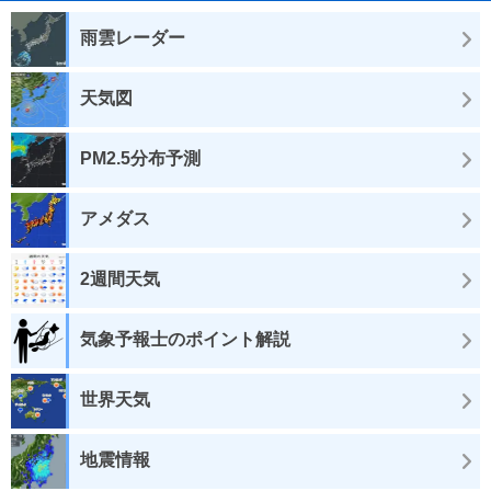
雨雲レーダー
天気図
PM2.5分布予測
アメダス
2週間天気
気象予報士のポイント解説
世界天気
地震情報