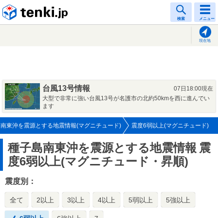
tenki.jp
検索
メニュー
現在地
台風13号情報
07日18:00現在
大型で非常に強い台風13号が名護市の北約50kmを西に進んでい
ます
南東沖を震源とする地震情報(マグニチュード)
震度6弱以上(マグニチュード)
種子島南東沖を震源とする地震情報
震
度6弱以上(マグニチュード・昇順)
震度別：
全て
2以上
3以上
4以上
5弱以上
5強以上