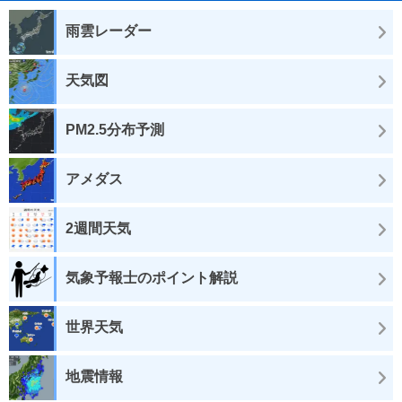
雨雲レーダー
天気図
PM2.5分布予測
アメダス
2週間天気
気象予報士のポイント解説
世界天気
地震情報