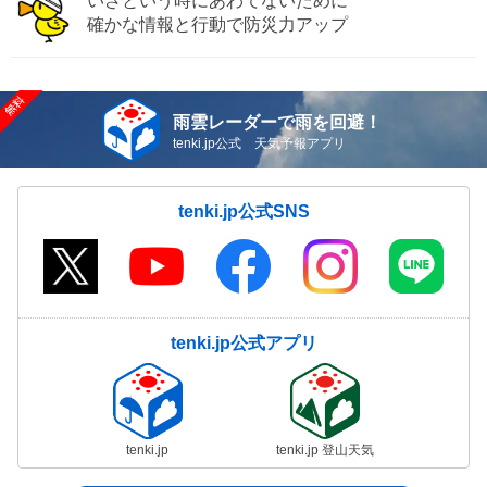
いざという時にあわてないために
確かな情報と行動で防災力アップ
雨雲レーダーで雨を回避！
tenki.jp公式 天気予報アプリ
tenki.jp公式SNS
tenki.jp公式アプリ
tenki.jp
tenki.jp 登山天気