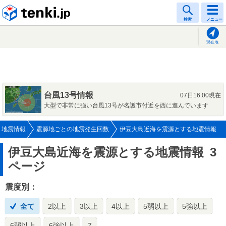
tenki.jp
検索
メニュー
現在地
台風13号情報
07日16:00現在
大型で非常に強い台風13号が名護市付近を西に進んでいます
地震情報
震源地ごとの地震発生回数
伊豆大島近海を震源とする地震情報
伊豆大島近海を震源とする地震情報
3
ページ
震度別：
全て
2以上
3以上
4以上
5弱以上
5強以上
6弱以上
6強以上
7