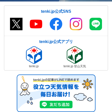
tenki.jp公式SNS
tenki.jp公式アプリ
tenki.jp
tenki.jp 登山天気