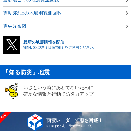
震度3以上の地域別観測回数
震央分布図
最新の地震情報を配信
tenki.jp公式X（旧Twitter）をご利用ください。
「知る防災」地震
いざという時にあわてないために
確かな情報と行動で防災力アップ
雨雲レーダーで雨を回避！
tenki.jp公式 天気予報アプリ