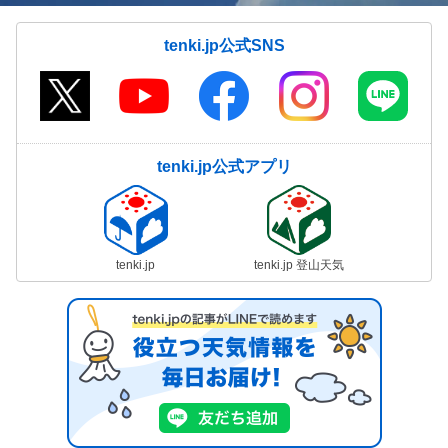
tenki.jp公式SNS
tenki.jp公式アプリ
tenki.jp
tenki.jp 登山天気