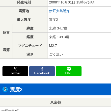
発生時刻
2008年10月01日 15時57分頃
震源地
伊豆大島近海
最大震度
震度2
緯度
北緯 34.7度
位置
経度
東経 139.3度
マグニチュード
M2.7
震源
深さ
ごく浅い
Twitter
Facebook
LINE
震度2
東京都
伊豆大島町