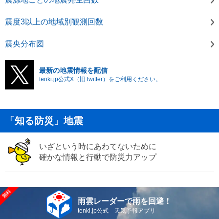
震度3以上の地域別観測回数
震央分布図
最新の地震情報を配信
tenki.jp公式X（旧Twitter）をご利用ください。
「知る防災」地震
いざという時にあわてないために
確かな情報と行動で防災力アップ
雨雲レーダーで雨を回避！
tenki.jp公式 天気予報アプリ