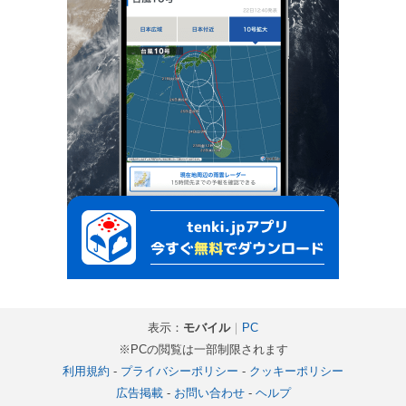
表示：
モバイル
｜
PC
※PCの閲覧は一部制限されます
利用規約
-
プライバシーポリシー
-
クッキーポリシー
広告掲載
-
お問い合わせ
-
ヘルプ