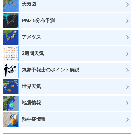
天気図
PM2.5分布予測
アメダス
2週間天気
気象予報士のポイント解説
世界天気
地震情報
熱中症情報