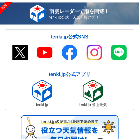
雨雲レーダーで雨を回避！
tenki.jp公式 天気予報アプリ
tenki.jp公式SNS
tenki.jp公式アプリ
tenki.jp
tenki.jp 登山天気