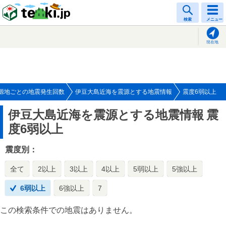
tenki.jp
検索
メニュー
現在地
源地ごとの地震発生回数
伊豆大島近海を震源とする地震情報
震度6弱以上
伊豆大島近海を震源とする地震情報
震
度6弱以上
震度別：
全て
2以上
3以上
4以上
5弱以上
5強以上
6弱以上
6強以上
7
この検索条件での地震はありません。