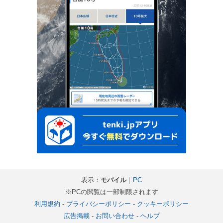
表示：
モバイル
｜
PC
※PCの閲覧は一部制限されます
利用規約
-
プライバシーポリシー
-
クッキーポリシー
広告掲載
-
お問い合わせ
-
ヘルプ