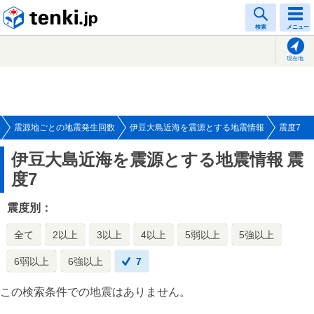
tenki.jp
検索
メニュー
現在地
震源地ごとの地震発生回数
伊豆大島近海を震源とする地震情報
震度7
伊豆大島近海を震源とする地震情報
震
度7
震度別：
全て
2以上
3以上
4以上
5弱以上
5強以上
6弱以上
6強以上
7
この検索条件での地震はありません。