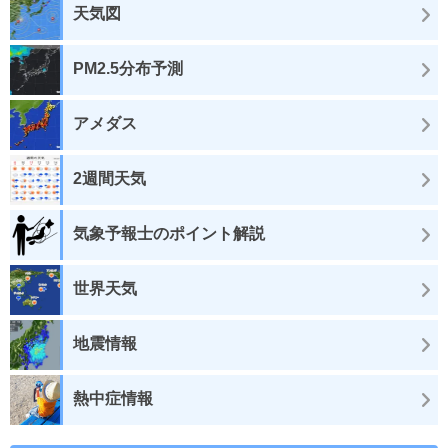
天気図
PM2.5分布予測
アメダス
2週間天気
気象予報士のポイント解説
世界天気
地震情報
熱中症情報