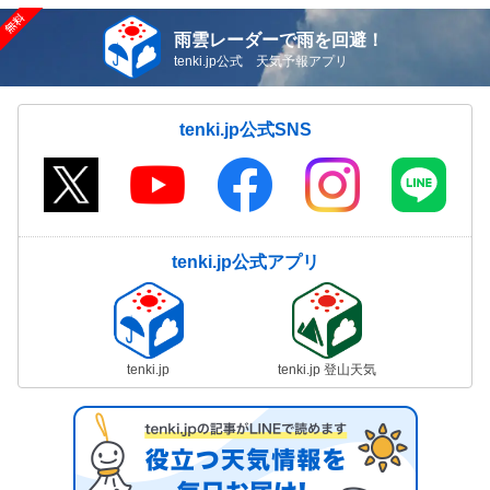
雨雲レーダーで雨を回避！
tenki.jp公式 天気予報アプリ
tenki.jp公式SNS
tenki.jp公式アプリ
tenki.jp
tenki.jp 登山天気